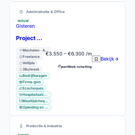
Administratie & Office
NIEUW
Gisteren
Project Consultant - bedrijfswagen
Mechelen · Antwerpen
€3.550 – €6.300 /m
Freelance
Bekijk
Voltijds
puntWork-schatting
38u/week
Bedrijfswagen
Firma-gsm
Ecocheques
Hospitalisatieverzekering
Maaltijdcheques
Opleiding en vorming
Productie & Industrie
NIEUW