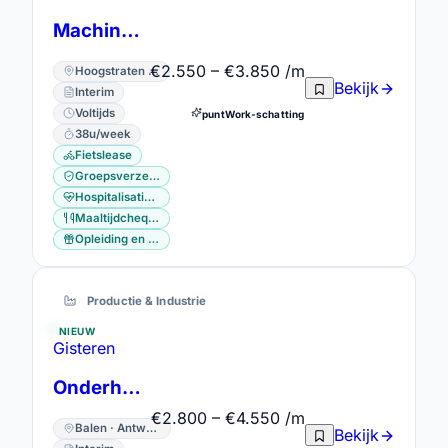
Machine operator
€2.550 – €3.850 /m
Hoogstraten · Antwerpen
Bekijk
Interim
Voltijds
puntWork-schatting
38u/week
Fietslease
Groepsverzekering
Hospitalisatieverzekering
Maaltijdcheques
Opleiding en vorming
Productie & Industrie
NIEUW
Gisteren
Onderhoudsmechanicus
€2.800 – €4.550 /m
Balen · Antwerpen
Bekijk