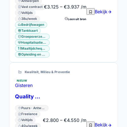
Antwerpen
€3.125 – €3.937 /m
Vast contract
Bekijk
Voltijds
38u/week
Loon uit bron
Bedrijfswagen
Tankkaart
Groepsverzekering
Hospitalisatieverzekering
Maaltijdcheques
Opleiding en vorming
Kwaliteit, Milieu & Preventie
NIEUW
Gisteren
Quality Specialist Operations
Puurs · Antwerpen
Freelance
€2.800 – €4.550 /m
Voltijds
Bekijk
40u/week