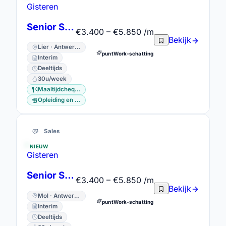
Gisteren
Senior Sales Advisor (30u/week)
€3.400 – €5.850 /m
Bekijk
Lier · Antwerpen
puntWork-schatting
Interim
Deeltijds
30u/week
Maaltijdcheques
Opleiding en vorming
Sales
NIEUW
Gisteren
Senior Sales Advisor (30u/week)
€3.400 – €5.850 /m
Bekijk
Mol · Antwerpen
puntWork-schatting
Interim
Deeltijds