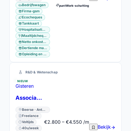
Bedrijfswagen
puntWork-schatting
Firma-gsm
Ecocheques
Tankkaart
Hospitalisatieverzekering
Maaltijdcheques
Netto onkostenvergoeding
Dertiende maand
Opleiding en vorming
R&D & Wetenschap
NIEUW
Gisteren
Associate Scientist
Beerse · Antwerpen
Freelance
€2.800 – €4.550 /m
Voltijds
Bekijk
40u/week