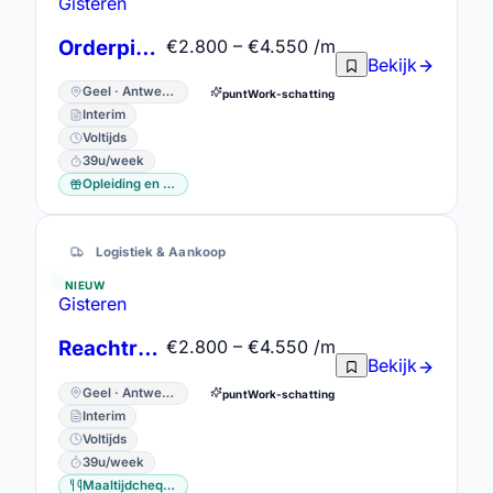
Gisteren
Orderpicker Kritische Skills - Snelle Opstart
€2.800 – €4.550 /m
Bekijk
Geel · Antwerpen
puntWork-schatting
Interim
Voltijds
39u/week
Opleiding en vorming
Logistiek & Aankoop
NIEUW
Gisteren
Reachtruckchauffeur
€2.800 – €4.550 /m
Bekijk
Geel · Antwerpen
puntWork-schatting
Interim
Voltijds
39u/week
Maaltijdcheques