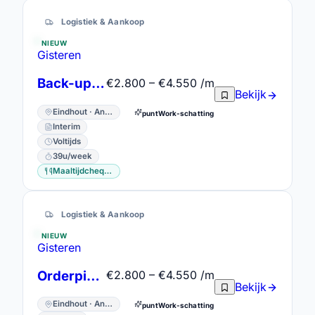
Logistiek & Aankoop
NIEUW
Gisteren
Back-up Foreman
€2.800 – €4.550 /m
Bekijk
Eindhout · Antwerpen
puntWork-schatting
Interim
Voltijds
39u/week
Maaltijdcheques
Logistiek & Aankoop
NIEUW
Gisteren
Orderpicker - 2 ploegen
€2.800 – €4.550 /m
Bekijk
Eindhout · Antwerpen
puntWork-schatting