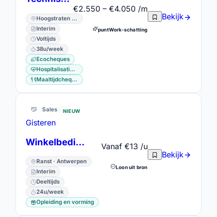
€2.550 – €4.050 /m
Bekijk
Hoogstraten · Antwerpen
Interim
puntWork-schatting
Voltijds
38u/week
Ecocheques
Hospitalisatieverzekering
Maaltijdcheques
Sales
NIEUW
Gisteren
Winkelbediende
Vanaf €13 /u
Bekijk
Ranst · Antwerpen
Loon uit bron
Interim
Deeltijds
24u/week
Opleiding en vorming