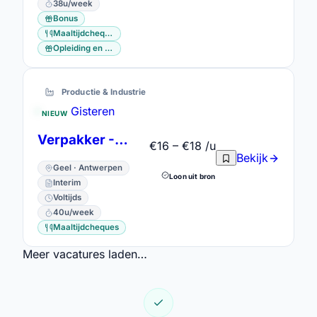
38u/week
Bonus
Maaltijdcheques
Opleiding en vorming
Productie & Industrie
Gisteren
NIEUW
Verpakker -Heftruckbestuurder
€16 – €18 /u
Bekijk
Geel · Antwerpen
Loon uit bron
Interim
Voltijds
40u/week
Maaltijdcheques
Meer vacatures laden…