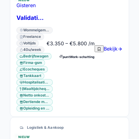
Gisteren
Validation & Automation Engineer (met pharma ervaring)
Wommelgem · Antwerpen
Freelance
€3.350 – €5.800 /m
Voltijds
Bekijk
40u/week
Bedrijfswagen
puntWork-schatting
Firma-gsm
Ecocheques
Tankkaart
Hospitalisatieverzekering
Maaltijdcheques
Netto onkostenvergoeding
Dertiende maand
Opleiding en vorming
Logistiek & Aankoop
NIEUW