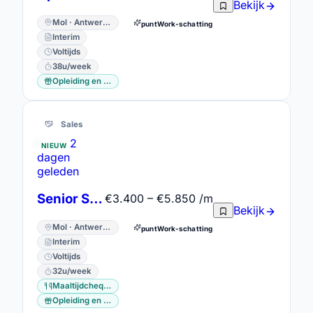
Bekijk
Mol · Antwerpen
puntWork-schatting
Interim
Voltijds
38u/week
Opleiding en vorming
Sales
2
NIEUW
dagen
geleden
Senior Sales Advisor – ZEB Mol
€3.400 – €5.850 /m
Bekijk
Mol · Antwerpen
puntWork-schatting
Interim
Voltijds
32u/week
Maaltijdcheques
Opleiding en vorming