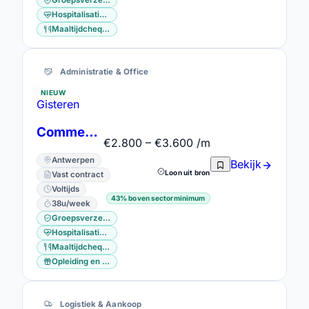
Groepsverzekering
Hospitalisatieverzekering
Maaltijdcheques
Administratie & Office
NIEUW
Gisteren
Commercieel Assistent
€2.800 – €3.600 /m
Antwerpen
Bekijk
Loon uit bron
Vast contract
Voltijds
43% boven sectorminimum
38u/week
Groepsverzekering
Hospitalisatieverzekering
Maaltijdcheques
Opleiding en vorming
Logistiek & Aankoop