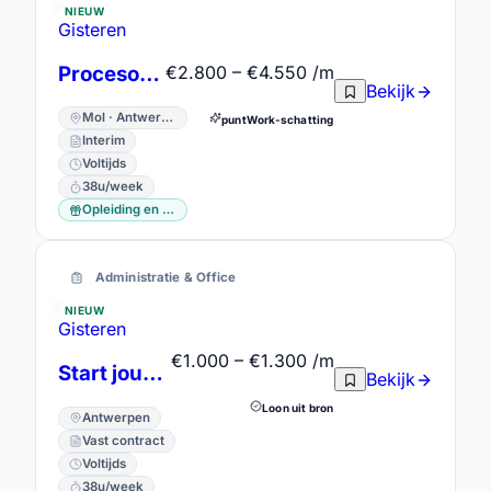
NIEUW
Gisteren
Procesoperator
€2.800 – €4.550 /m
Bekijk
Mol · Antwerpen
puntWork-schatting
Interim
Voltijds
38u/week
Opleiding en vorming
Administratie & Office
NIEUW
Gisteren
€1.000 – €1.300 /m
Start jouw avontuur als Klantendienstmedewerker in zonnig Lissabon!
Bekijk
Loon uit bron
Antwerpen
Vast contract
Voltijds
38u/week