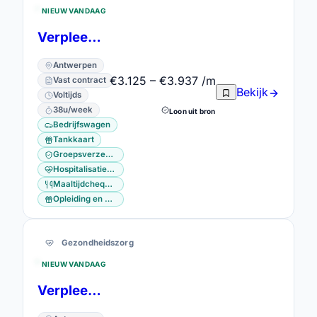
NIEUW VANDAAG
Verpleegkundige regio Antwerpen
Antwerpen
€3.125 – €3.937 /m
Vast contract
Bekijk
Voltijds
38u/week
Loon uit bron
Bedrijfswagen
Tankkaart
Groepsverzekering
Hospitalisatieverzekering
Maaltijdcheques
Opleiding en vorming
Gezondheidszorg
NIEUW VANDAAG
Verpleegkundige met bedrijfswagen