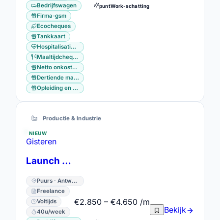
Bedrijfswagen
puntWork-schatting
Firma-gsm
Ecocheques
Tankkaart
Hospitalisatieverzekering
Maaltijdcheques
Netto onkostenvergoeding
Dertiende maand
Opleiding en vorming
Productie & Industrie
NIEUW
Gisteren
Launch excellence technician
Puurs · Antwerpen
Freelance
€2.850 – €4.650 /m
Voltijds
Bekijk
40u/week