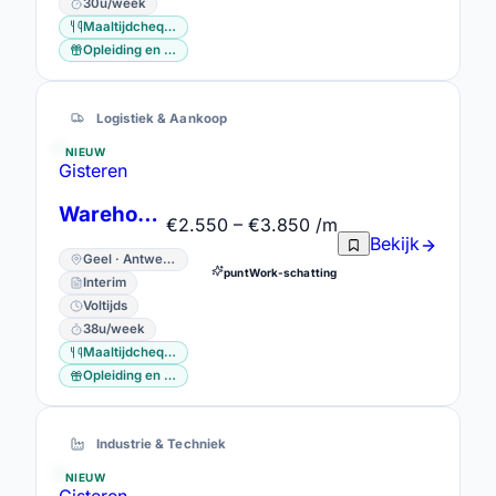
30u/week
Maaltijdcheques
Opleiding en vorming
Logistiek & Aankoop
NIEUW
Gisteren
Warehouse Operator – 2-Shifts
€2.550 – €3.850 /m
Bekijk
Geel · Antwerpen
puntWork-schatting
Interim
Voltijds
38u/week
Maaltijdcheques
Opleiding en vorming
Industrie & Techniek
NIEUW