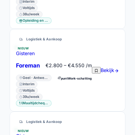
Interim
Voltijds
38u/week
Opleiding en vorming
Logistiek & Aankoop
NIEUW
Gisteren
Foreman
€2.800 – €4.550 /m
Bekijk
Geel · Antwerpen
puntWork-schatting
Interim
Voltijds
39u/week
Maaltijdcheques
Logistiek & Aankoop
NIEUW