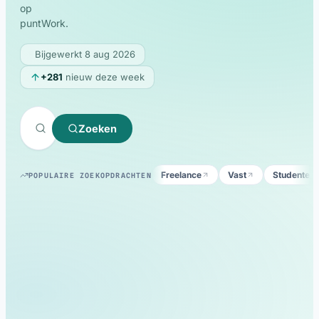
op
Русский
RU
puntWork.
Español
ES
Bijgewerkt 8 aug 2026
Português
PT
+281
nieuw deze week
Українська
UK
Italiano
IT
Zoeken
Türkçe
TR
Български
BG
Freelance
Vast
Studentenj
POPULAIRE ZOEKOPDRACHTEN
العربية
AR
Magyar
HU
Српски
SR
Hrvatski
HR