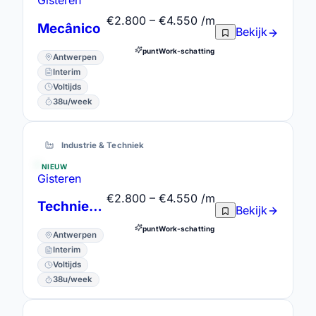
Gisteren
€2.800 – €4.550 /m
Mecânico
Bekijk
puntWork-schatting
Antwerpen
Interim
Voltijds
38u/week
Industrie & Techniek
NIEUW
Gisteren
€2.800 – €4.550 /m
Technieker Heftrucks / Haventuigen
Bekijk
puntWork-schatting
Antwerpen
Interim
Voltijds
38u/week