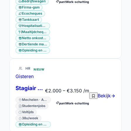
Bedrijfswagen
puntWork-schatting
Firma-gsm
Ecocheques
Tankkaart
Hospitalisatieverzekering
Maaltijdcheques
Netto onkostenvergoeding
Dertiende maand
Opleiding en vorming
HR
NIEUW
Gisteren
Stagiair HR Consultant
€2.000 – €3.150 /m
Bekijk
Mechelen · Antwerpen
puntWork-schatting
Studentenjobs
Voltijds
38u/week
Opleiding en vorming