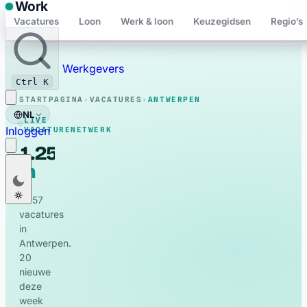
Work
Vacatures
Loon
Werk & loon
Keuzegidsen
Regio’s
Bewaard
Werkgevers
Ctrl K
STARTPAGINA
›
VACATURES
›
ANTWERPEN
NL
LIVE
Inloggen
VACATURENETWERK
1.257
in
live
Nederlands
NL
Antwerpen
vacatures
Français
FR
1.257
vacatures
English
EN
in
Deutsch
Antwerpen.
DE
20
Polski
PL
nieuwe
deze
Română
RO
week