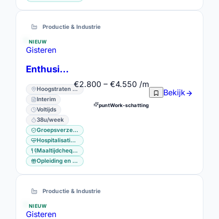
Productie & Industrie
NIEUW
Gisteren
Enthusiastic operators
€2.800 – €4.550 /m
Hoogstraten · Antwerpen
Bekijk
Interim
puntWork-schatting
Voltijds
38u/week
Groepsverzekering
Hospitalisatieverzekering
Maaltijdcheques
Opleiding en vorming
Productie & Industrie
NIEUW
Gisteren