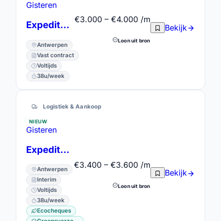
Gisteren
€3.000 – €4.000 /m
Expediteur Import & Export
Bekijk
Loon uit bron
Antwerpen
Vast contract
Voltijds
38u/week
Logistiek & Aankoop
NIEUW
Gisteren
Expediteur Export
€3.400 – €3.600 /m
Antwerpen
Bekijk
Interim
Loon uit bron
Voltijds
38u/week
Ecocheques