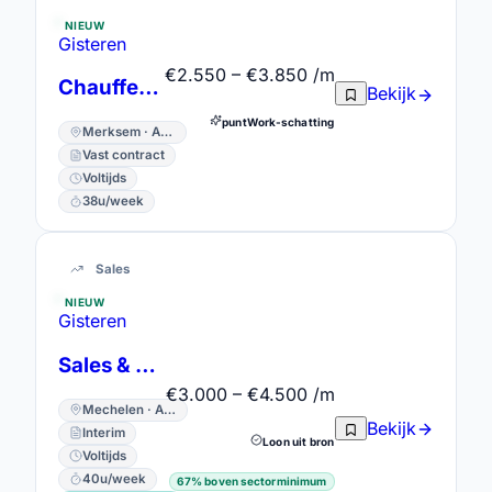
NIEUW
Gisteren
€2.550 – €3.850 /m
Chauffeur CE
Bekijk
puntWork-schatting
Merksem · Antwerpen
Vast contract
Voltijds
38u/week
Sales
NIEUW
Gisteren
Sales & Marketing Officer
€3.000 – €4.500 /m
Mechelen · Antwerpen
Bekijk
Interim
Loon uit bron
Voltijds
40u/week
67% boven sectorminimum