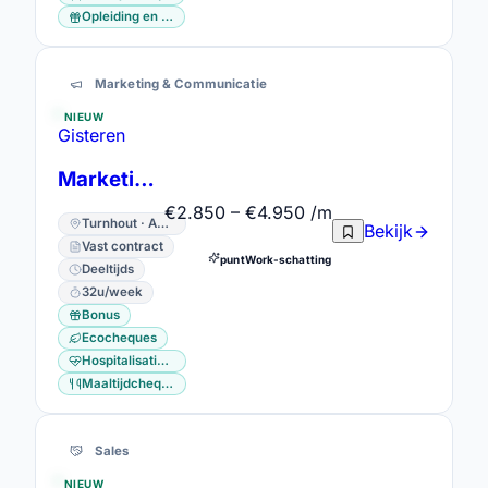
Opleiding en vorming
Marketing & Communicatie
NIEUW
Gisteren
Marketing & Communication Officer
€2.850 – €4.950 /m
Turnhout · Antwerpen
Bekijk
Vast contract
puntWork-schatting
Deeltijds
32u/week
Bonus
Ecocheques
Hospitalisatieverzekering
Maaltijdcheques
Sales
NIEUW