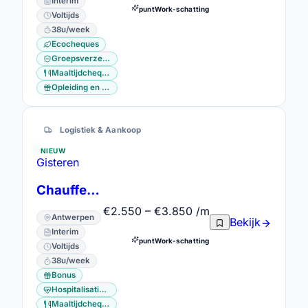
Interim
puntWork-schatting
Voltijds
38u/week
Ecocheques
Groepsverzekering
Maaltijdcheques
Opleiding en vorming
Logistiek & Aankoop
NIEUW
Gisteren
Chauffeur C in Rumbeke, Antwerpen, Gent en Wanze
€2.550 – €3.850 /m
Antwerpen
Bekijk
Interim
puntWork-schatting
Voltijds
38u/week
Bonus
Hospitalisatieverzekering
Maaltijdcheques