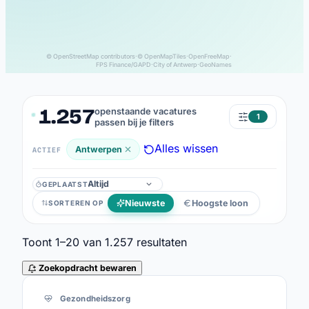
© OpenStreetMap contributors
·
© OpenMapTiles
·
OpenFreeMap
·
FPS Finance/GAPD
·
City of Antwerp
·
GeoNames
1.257
openstaande vacatures
1
passen bij je filters
Alles wissen
Antwerpen
ACTIEF
GEPLAATST
Geplaatst
Nieuwste
Hoogste loon
SORTEREN OP
Toont
1–20
van
1.257
resultaten
Zoekopdracht bewaren
1.257 resultaten
Gezondheidszorg