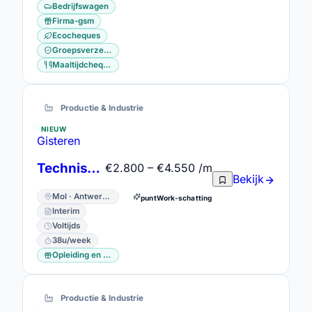
Bedrijfswagen
Firma-gsm
Ecocheques
Groepsverzekering
Maaltijdcheques
Productie & Industrie
NIEUW
Gisteren
Technisch Medewerker Dagdienst
€2.800 – €4.550 /m
Bekijk
Mol · Antwerpen
puntWork-schatting
Interim
Voltijds
38u/week
Opleiding en vorming
Productie & Industrie