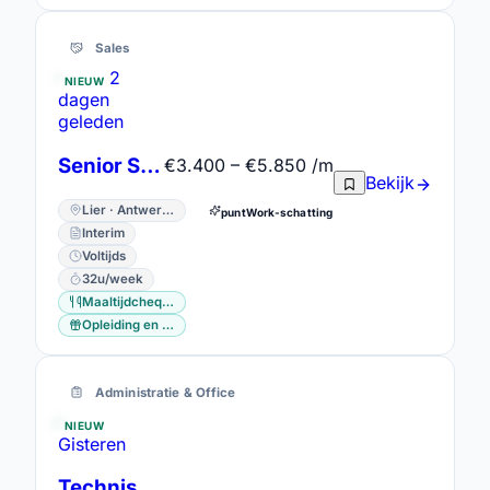
Sales
2
NIEUW
dagen
geleden
Senior Sales Advisor | ZEB Lier
€3.400 – €5.850 /m
Bekijk
Lier · Antwerpen
puntWork-schatting
Interim
Voltijds
32u/week
Maaltijdcheques
Opleiding en vorming
Administratie & Office
NIEUW
Gisteren
Technisch administratief medewerker inkoop