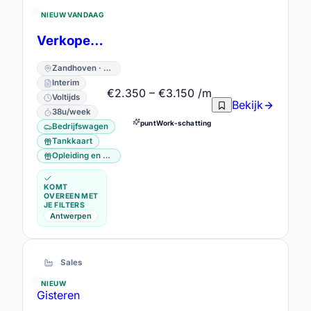
NIEUW VANDAAG
Verkoper Keukens
Zandhoven · Antwerpen
Interim
€2.350 – €3.150 /m
Voltijds
Bekijk
38u/week
puntWork-schatting
Bedrijfswagen
Tankkaart
Opleiding en vorming
KOMT
OVEREEN MET
JE FILTERS
Antwerpen
Sales
NIEUW
Gisteren