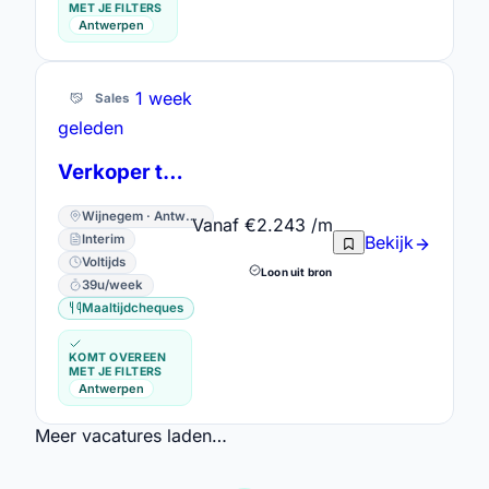
MET JE FILTERS
Antwerpen
1 week
Sales
geleden
Verkoper telecom
Wijnegem · Antwerpen
Vanaf €2.243 /m
Interim
Bekijk
Voltijds
Loon uit bron
39u/week
Maaltijdcheques
KOMT OVEREEN
MET JE FILTERS
Antwerpen
Meer vacatures laden…