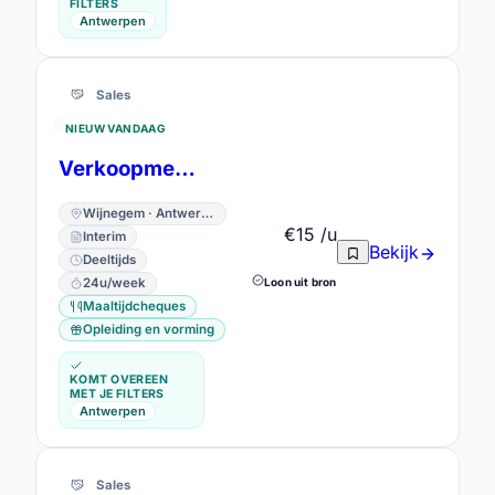
FILTERS
Antwerpen
Sales
NIEUW VANDAAG
Verkoopmedewerker/ Fashion Advisor Wijnegem 18 -24u (geen student)
Wijnegem · Antwerpen
€15 /u
Interim
Bekijk
Deeltijds
Loon uit bron
24u/week
Maaltijdcheques
Opleiding en vorming
KOMT OVEREEN
MET JE FILTERS
Antwerpen
Sales