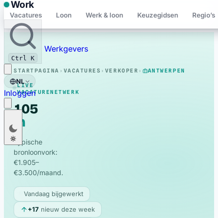
Work
Vacatures
Loon
Werk & loon
Keuzegidsen
Regio’s
Bewaard
Werkgevers
Ctrl K
STARTPAGINA
›
VACATURES
›
VERKOPER
›
ANTWERPEN
NL
LIVE
Inloggen
VACATURENETWERK
105
in
Verkoper
Nederlands
NL
Antwerpen
vacatures
Français
FR
Typische
bronloonvork:
English
EN
€1.905–
Deutsch
€3.500/maand.
DE
Polski
PL
Vandaag bijgewerkt
Română
RO
+17
nieuw deze week