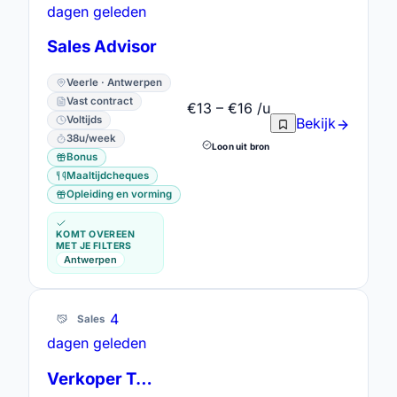
dagen geleden
Sales Advisor
Veerle · Antwerpen
Vast contract
€13 – €16 /u
Voltijds
Bekijk
38u/week
Loon uit bron
Bonus
Maaltijdcheques
Opleiding en vorming
KOMT OVEREEN
MET JE FILTERS
Antwerpen
4
Sales
dagen geleden
Verkoper Telecom Wijnegem en Brasschaat