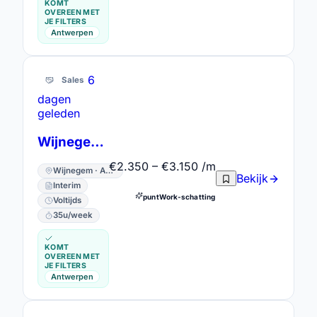
KOMT
OVEREEN MET
JE FILTERS
Antwerpen
6
Sales
dagen
geleden
Wijnegem Damart Assistant Shopmanager
€2.350 – €3.150 /m
Wijnegem · Antwerpen
Bekijk
Interim
puntWork-schatting
Voltijds
35u/week
KOMT
OVEREEN MET
JE FILTERS
Antwerpen