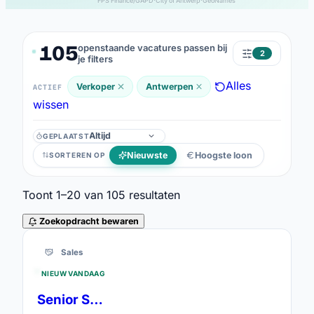
FPS Finance/GAPD
·
City of Antwerp
·
GeoNames
105
openstaande vacatures passen bij
2
je filters
Alles
Verkoper
Antwerpen
ACTIEF
wissen
GEPLAATST
Geplaatst
Nieuwste
Hoogste loon
SORTEREN OP
Toont
1–20
van
105
resultaten
Zoekopdracht bewaren
105 resultaten
Sales
NIEUW VANDAAG
Senior Sales Advisor (30u/week)