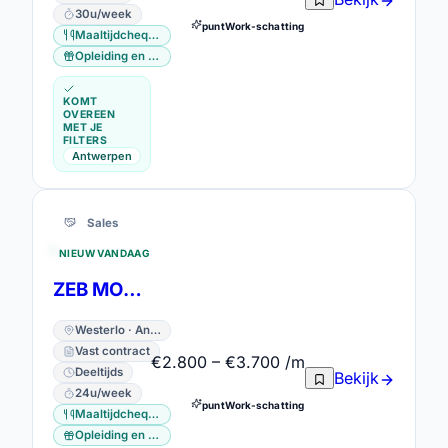
30u/week
puntWork-schatting
Maaltijdcheques
Opleiding en vorming
KOMT
OVEREEN
MET JE
FILTERS
Antwerpen
Sales
NIEUW VANDAAG
ZEB MOL Senior Sales Advisor
Westerlo · Antwerpen
Vast contract
€2.800 – €3.700 /m
Deeltijds
Bekijk
24u/week
puntWork-schatting
Maaltijdcheques
Opleiding en vorming