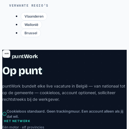
VERWANTE REGIO’S
Vlaanderen
Wallonië
Brussel
punt
Work
Op punt
puntWork bundelt elke live vacature in België — van nationaal tot
op de gemeente — cookieloos, account optioneel, solliciteer
rechtstreeks bij de werkgever.
Cookieloos standaard. Geen trackingmuur. Een account alleen als jij
dat wil.
HET NETWERK
Eén motor · elf provincies