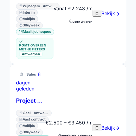
Wijnegem · Antwerpen
Vanaf €2.243 /m
Interim
Bekijk
Voltijds
Loon uit bron
38u/week
Maaltijdcheques
KOMT OVEREEN
MET JE FILTERS
Antwerpen
6
Sales
dagen
geleden
Project Consultant
Geel · Antwerpen
Vast contract
€2.500 – €3.450 /m
Voltijds
Bekijk
38u/week
puntWork-schatting