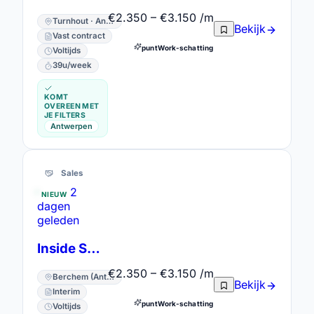
€2.350 – €3.150 /m
Turnhout · Antwerpen
Bekijk
Vast contract
puntWork-schatting
Voltijds
39u/week
KOMT
OVEREEN MET
JE FILTERS
Antwerpen
Sales
2
NIEUW
dagen
geleden
Inside Sales Medewerker
€2.350 – €3.150 /m
Berchem (Antwerpen) · Antwerpen
Bekijk
Interim
puntWork-schatting
Voltijds