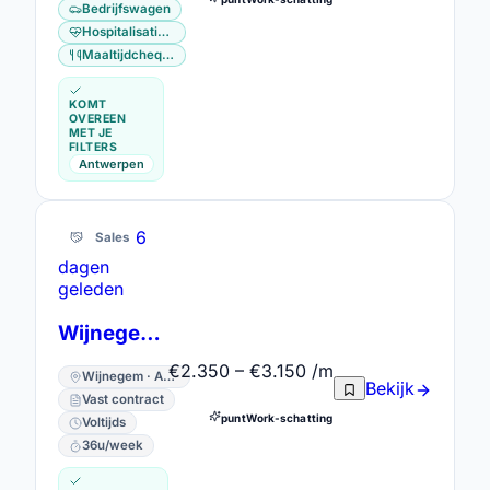
Bedrijfswagen
Hospitalisatieverzekering
Maaltijdcheques
KOMT
OVEREEN
MET JE
FILTERS
Antwerpen
6
Sales
dagen
geleden
Wijnegem Damart Shopmanager
€2.350 – €3.150 /m
Wijnegem · Antwerpen
Bekijk
Vast contract
puntWork-schatting
Voltijds
36u/week