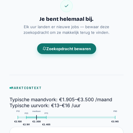
Je bent helemaal bij.
Elk uur landen er nieuwe jobs — bewaar deze
zoekopdracht om ze makkelijk terug te vinden.
Zoekopdracht bewaren
MARKTCONTEXT
Typische maandvork:
€1.905–€3.500 /maand
Typische uurvork:
€13–€16 /uur
P10
mediaan
P90
P25
P75
€2.100
€2.300
€3.145
€2.191
€2.405