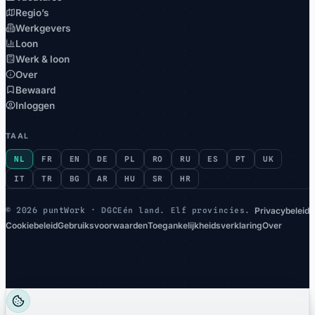
Regio’s
Werkgevers
Loon
Werk & loon
Over
Bewaard
Inloggen
TAAL
NL
FR
EN
DE
PL
RO
RU
ES
PT
UK
IT
TR
BG
AR
HU
SR
HR
Privacybeleid
©
2026 puntWork ·
DGC
Eén land. Elf provincies.
Cookiebeleid
Gebruiksvoorwaarden
Toegankelijkheidsverklaring
Over