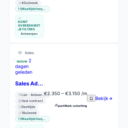
40u/week
Maaltijdcheques
KOMT
OVEREEN MET
JE FILTERS
Antwerpen
Sales
2
NIEUW
dagen
geleden
Sales Advisor
€2.350 – €3.150 /m
Lier · Antwerpen
Bekijk
Vast contract
puntWork-schatting
Deeltijds
18u/week
Maaltijdcheques