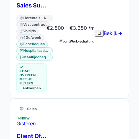
Sales Support Engineer
Herentals · Antwerpen
Vast contract
€2.500 – €3.350 /m
Voltijds
Bekijk
40u/week
puntWork-schatting
Ecocheques
Hospitalisatieverzekering
Maaltijdcheques
KOMT
OVEREEN
MET JE
FILTERS
Antwerpen
Sales
NIEUW
Gisteren
Client Officer