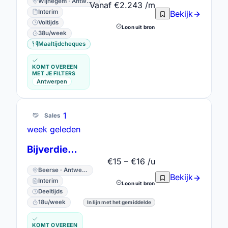
Wijnegem · Antwerpen
Vanaf €2.243 /m
Interim
Bekijk
Voltijds
Loon uit bron
38u/week
Maaltijdcheques
KOMT OVEREEN
MET JE FILTERS
Antwerpen
1
Sales
week geleden
Bijverdienste als flexi bij horecagroothandel
€15 – €16 /u
Beerse · Antwerpen
Bekijk
Interim
Loon uit bron
Deeltijds
18u/week
In lijn met het gemiddelde
KOMT OVEREEN