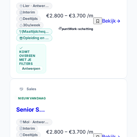
Lier · Antwerpen
Interim
€2.800 – €3.700 /m
Deeltijds
Bekijk
30u/week
puntWork-schatting
Maaltijdcheques
Opleiding en vorming
KOMT
OVEREEN
MET JE
FILTERS
Antwerpen
Sales
NIEUW VANDAAG
Senior Sales Advisor (30u/week)
Mol · Antwerpen
Interim
€2.800 – €3.700 /m
Deeltijds
Bekijk