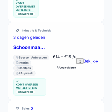
KOMT
OVEREEN MET
JE FILTERS
Antwerpen
Industrie & Techniek
3 dagen geleden
Schoonmaakmedewerker parttime horecagroothandel
€14 – €15 /u
Beerse · Antwerpen
Bekijk
Interim
Loon uit bron
Deeltijds
24u/week
KOMT OVEREEN
MET JE FILTERS
Antwerpen
3
Sales