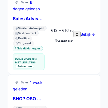
6
Sales
dagen geleden
Sales Advisor bij TFS Veerle
Veerle · Antwerpen
€13 – €16 /u
Vast contract
Bekijk
Deeltijds
Loon uit bron
24u/week
Maaltijdcheques
KOMT OVEREEN
MET JE FILTERS
Antwerpen
1 week
Sales
geleden
SHOP OSO Wijnegem/ Brasschaat