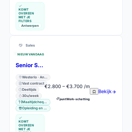
KOMT
OVEREEN
MET JE
FILTERS
Antwerpen
Sales
NIEUW VANDAAG
Senior Sales Advisor
Westerlo · Antwerpen
Vast contract
€2.800 – €3.700 /m
Deeltijds
Bekijk
30u/week
puntWork-schatting
Maaltijdcheques
Opleiding en vorming
KOMT
OVEREEN
MET JE