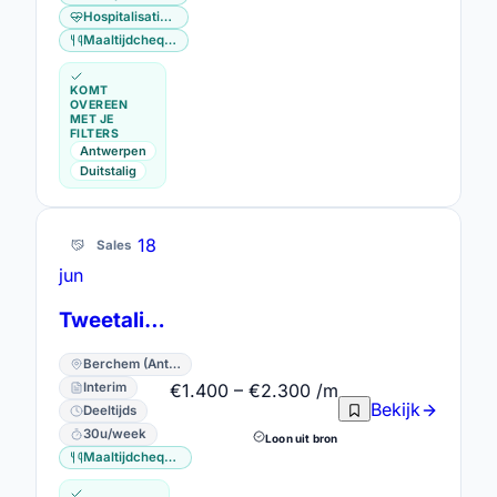
Hospitalisatieverzekering
Maaltijdcheques
KOMT
OVEREEN
MET JE
FILTERS
Antwerpen
Duitstalig
18
Sales
jun
Tweetalig Outbound Agent KBC niet commercieel
Berchem (Antwerpen) · Antwerpen
€1.400 – €2.300 /m
Interim
Bekijk
Deeltijds
30u/week
Loon uit bron
Maaltijdcheques