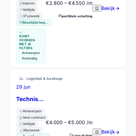
€2.800 – €4.550 /m
Interim
Bekijk
Voltijds
37u/week
puntWork-schatting
Maaltijdcheques
KOMT
OVEREEN
MET JE
FILTERS
Antwerpen
Duitstalig
Logistiek & Aankoop
29 jun
Technische Superintendent
Antwerpen
Vast contract
€4.000 – €5.000 /m
Voltijds
38u/week
Bekijk
Loon uit bron