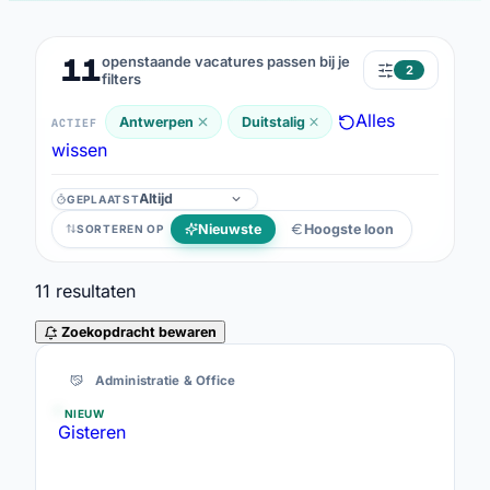
11
openstaande vacatures passen bij je
2
filters
Alles
Antwerpen
Duitstalig
ACTIEF
wissen
GEPLAATST
Geplaatst
Nieuwste
Hoogste loon
SORTEREN OP
11
resultaten
Zoekopdracht bewaren
11 resultaten
Administratie & Office
NIEUW
Gisteren
Sales Support Medewerker