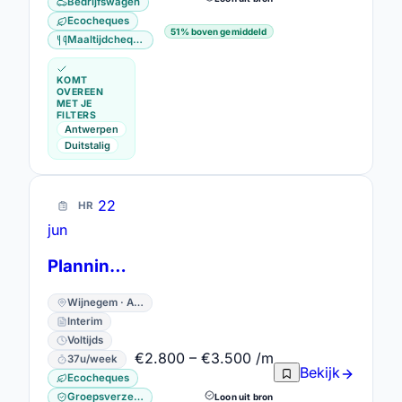
Bedrijfswagen
Ecocheques
51% boven gemiddeld
Maaltijdcheques
KOMT
OVEREEN
MET JE
FILTERS
Antwerpen
Duitstalig
22
HR
jun
Planningsmedewerker
Wijnegem · Antwerpen
Interim
Voltijds
€2.800 – €3.500 /m
37u/week
Bekijk
Ecocheques
Groepsverzekering
Loon uit bron