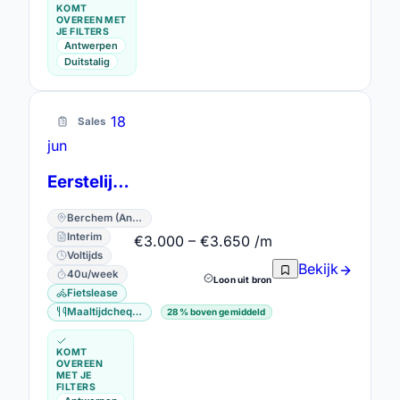
KOMT
OVEREEN MET
JE FILTERS
Antwerpen
Duitstalig
18
Sales
jun
Eerstelijnsmedewerker met kennis Duits Nalatenschappen KBC
Berchem (Antwerpen) · Antwerpen
Interim
€3.000 – €3.650 /m
Voltijds
Bekijk
40u/week
Loon uit bron
Fietslease
Maaltijdcheques
28% boven gemiddeld
KOMT
OVEREEN
MET JE
FILTERS