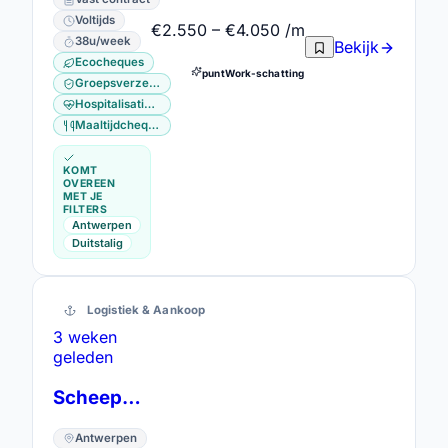
Voltijds
€2.550 – €4.050 /m
38u/week
Bekijk
Ecocheques
puntWork-schatting
Groepsverzekering
Hospitalisatieverzekering
Maaltijdcheques
KOMT
OVEREEN
MET JE
FILTERS
Antwerpen
Duitstalig
Logistiek & Aankoop
3 weken
geleden
Scheepsbevrachter binnenvaart
Antwerpen