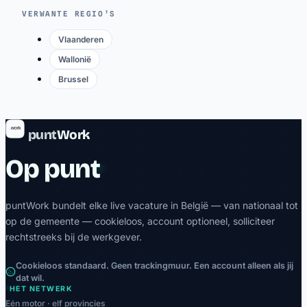
VERWANTE REGIO’S
Vlaanderen
Wallonië
Brussel
punt
Work
Op punt
puntWork bundelt elke live vacature in België — van nationaal tot
op de gemeente — cookieloos, account optioneel, solliciteer
rechtstreeks bij de werkgever.
Cookieloos standaard. Geen trackingmuur. Een account alleen als jij
dat wil.
HET NETWERK
Eén motor · elf provincies