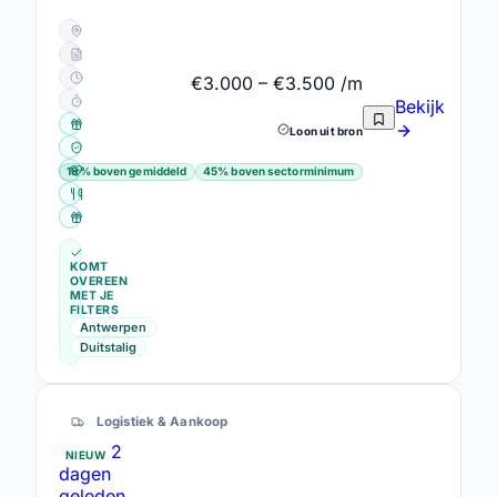
Hemiksem · Antwerpen
Vast contract
Voltijds
€3.000 – €3.500 /m
39u/week
Bekijk
Firma-gsm
Loon uit bron
Groepsverzekering
Hospitalisatieverzekering
18% boven gemiddeld
45% boven sectorminimum
Maaltijdcheques
Netto onkostenvergoeding
KOMT
OVEREEN
MET JE
FILTERS
Antwerpen
Duitstalig
Logistiek & Aankoop
2
NIEUW
dagen
geleden