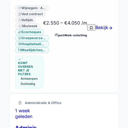
Wijnegem · Antwerpen
Vast contract
Voltijds
€2.550 – €4.050 /m
38u/week
Bekijk
Ecocheques
puntWork-schatting
Groepsverzekering
Hospitalisatieverzekering
Maaltijdcheques
KOMT
OVEREEN
MET JE
FILTERS
Antwerpen
Duitstalig
Administratie & Office
1 week
geleden
Administratief Bediende