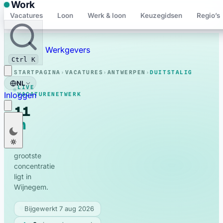
Work
Vacatures
Loon
Werk & loon
Keuzegidsen
Regio’s
Bewaard
Werkgevers
Ctrl K
STARTPAGINA
›
VACATURES
›
ANTWERPEN
›
DUITSTALIG
NL
LIVE
Inloggen
VACATURENETWERK
11
in
Duitstalig
Nederlands
NL
Antwerpen
vacatures
Français
FR
De
grootste
English
EN
concentratie
Deutsch
ligt in
DE
Wijnegem.
Polski
PL
Bijgewerkt 7 aug 2026
Română
RO