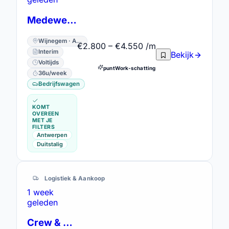
Medewerker Technische Dienst
Wijnegem · Antwerpen
€2.800 – €4.550 /m
Interim
Bekijk
Voltijds
puntWork-schatting
36u/week
Bedrijfswagen
KOMT
OVEREEN
MET JE
FILTERS
Antwerpen
Duitstalig
Logistiek & Aankoop
1 week
geleden
Crew & Operations Planner