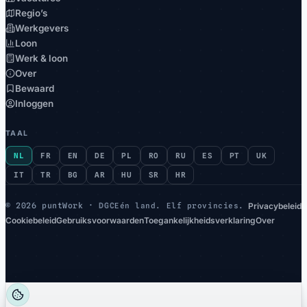
Regio’s
Werkgevers
Loon
Werk & loon
Over
Bewaard
Inloggen
TAAL
NL
FR
EN
DE
PL
RO
RU
ES
PT
UK
IT
TR
BG
AR
HU
SR
HR
Privacybeleid
©
2026 puntWork ·
DGC
Eén land. Elf provincies.
Cookiebeleid
Gebruiksvoorwaarden
Toegankelijkheidsverklaring
Over