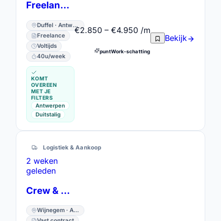
Freelance - Customer Service Medewerker Engels/Duits
Duffel · Antwerpen
€2.850 – €4.950 /m
Freelance
Bekijk
Voltijds
puntWork-schatting
40u/week
KOMT
OVEREEN
MET JE
FILTERS
Antwerpen
Duitstalig
Logistiek & Aankoop
2 weken
geleden
Crew & Operations Planner
Wijnegem · Antwerpen
Vast contract