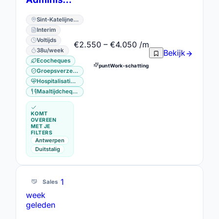
Sint-Katelijne-Waver · Antwerpen
Interim
Voltijds
€2.550 – €4.050 /m
38u/week
Bekijk
Ecocheques
puntWork-schatting
Groepsverzekering
Hospitalisatieverzekering
Maaltijdcheques
KOMT
OVEREEN
MET JE
FILTERS
Antwerpen
Duitstalig
1
Sales
week
geleden