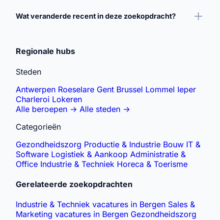
Wat veranderde recent in deze zoekopdracht?
Gerelateerde zoekopdrachten verkennen
Regionale hubs
Steden
Antwerpen
Roeselare
Gent
Brussel
Lommel
Ieper
Charleroi
Lokeren
Alle beroepen
→
Alle steden
→
Categorieën
Gezondheidszorg
Productie & Industrie
Bouw
IT &
Software
Logistiek & Aankoop
Administratie &
Office
Industrie & Techniek
Horeca & Toerisme
Gerelateerde zoekopdrachten
Industrie & Techniek vacatures in Bergen
Sales &
Marketing vacatures in Bergen
Gezondheidszorg