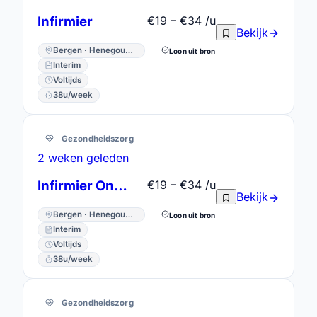
Infirmier
€19 – €34 /u
Bekijk
Bergen · Henegouwen
Loon uit bron
Interim
Voltijds
38u/week
Gezondheidszorg
2 weken geleden
Infirmier Oncologie
€19 – €34 /u
Bekijk
Bergen · Henegouwen
Loon uit bron
Interim
Voltijds
38u/week
Gezondheidszorg