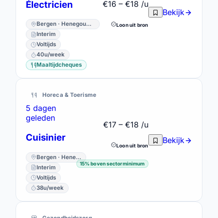
Électricien
€16 – €18 /u
Bekijk
Bergen · Henegouwen
Loon uit bron
Interim
Voltijds
40u/week
Maaltijdcheques
Horeca & Toerisme
5 dagen
geleden
€17 – €18 /u
Cuisinier
Bekijk
Loon uit bron
Bergen · Henegouwen
15% boven sectorminimum
Interim
Voltijds
38u/week
Gezondheidszorg