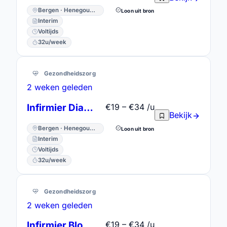
Bergen · Henegouwen
Loon uit bron
Interim
Voltijds
32u/week
Gezondheidszorg
2 weken geleden
Infirmier Dialyse
€19 – €34 /u
Bekijk
Bergen · Henegouwen
Loon uit bron
Interim
Voltijds
32u/week
Gezondheidszorg
2 weken geleden
Infirmier Bloc opératoire
€19 – €34 /u