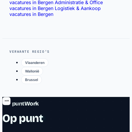
vacatures in Bergen
Administratie & Office
vacatures in Bergen
Logistiek & Aankoop
vacatures in Bergen
VERWANTE REGIO’S
Vlaanderen
Wallonië
Brussel
punt
Work
Op punt