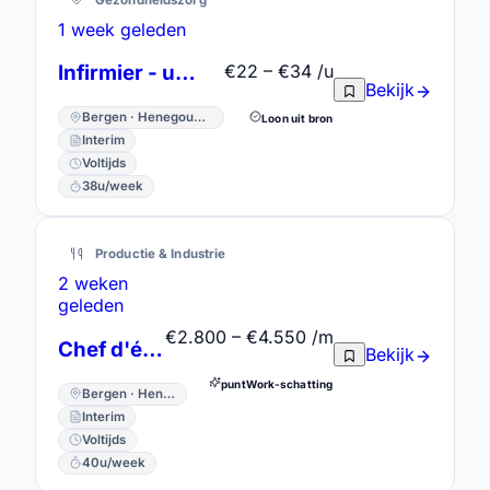
1 week geleden
Infirmier - urgences
€22 – €34 /u
Bekijk
Bergen · Henegouwen
Loon uit bron
Interim
Voltijds
38u/week
Productie & Industrie
2 weken
geleden
€2.800 – €4.550 /m
Chef d'équipe de production
Bekijk
puntWork-schatting
Bergen · Henegouwen
Interim
Voltijds
40u/week