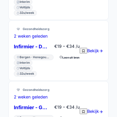
Interim
Voltijds
32u/week
Gezondheidszorg
2 weken geleden
Infirmier - Dialyse
€19 – €34 /u
Bekijk
Bergen · Henegouwen
Loon uit bron
Interim
Voltijds
32u/week
Gezondheidszorg
2 weken geleden
Infirmier - Gériatrie
€19 – €34 /u
Bekijk