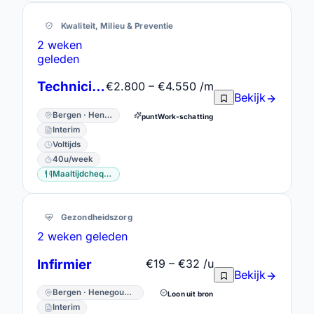
Kwaliteit, Milieu & Preventie
2 weken
geleden
Technicien qualité
€2.800 – €4.550 /m
Bekijk
Bergen · Henegouwen
puntWork-schatting
Interim
Voltijds
40u/week
Maaltijdcheques
Gezondheidszorg
2 weken geleden
Infirmier
€19 – €32 /u
Bekijk
Bergen · Henegouwen
Loon uit bron
Interim