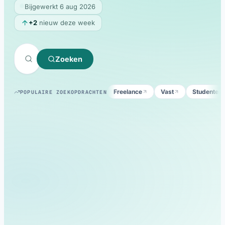
Русский
Bijgewerkt 6 aug 2026
RU
+2
nieuw deze week
Español
ES
Português
PT
Zoeken
Українська
UK
Italiano
IT
Freelance
Vast
Studentenj
POPULAIRE ZOEKOPDRACHTEN
Türkçe
TR
Български
BG
العربية
AR
Magyar
HU
Српски
SR
Hrvatski
HR