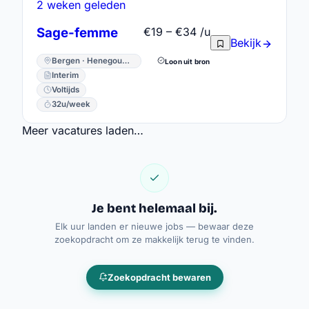
2 weken geleden
Sage-femme
€19 – €34 /u
Bekijk
Bergen · Henegouwen
Loon uit bron
Interim
Voltijds
32u/week
Meer vacatures laden…
Je bent helemaal bij.
Elk uur landen er nieuwe jobs — bewaar deze
zoekopdracht om ze makkelijk terug te vinden.
Zoekopdracht bewaren