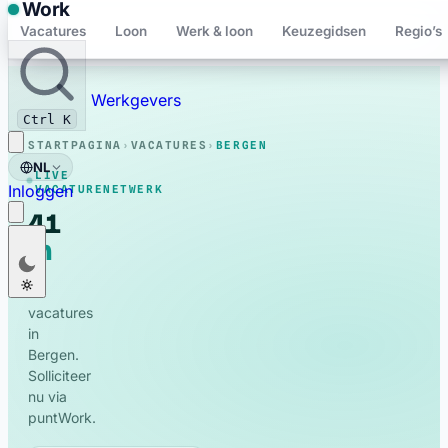
Work
Vacatures
Loon
Werk & loon
Keuzegidsen
Regio’s
Bewaard
Werkgevers
Ctrl K
STARTPAGINA
›
VACATURES
›
BERGEN
NL
LIVE
Inloggen
VACATURENETWERK
41
in
live
Nederlands
NL
Bergen
vacatures
Français
FR
41
vacatures
English
EN
in
Deutsch
Bergen.
DE
Solliciteer
Polski
PL
nu via
puntWork.
Română
RO