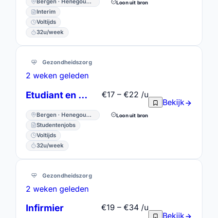
Bergen · Henegouwen
Loon uit bron
Interim
Voltijds
32u/week
Gezondheidszorg
2 weken geleden
Etudiant en soins infirmiers
€17 – €22 /u
Bekijk
Bergen · Henegouwen
Loon uit bron
Studentenjobs
Voltijds
32u/week
Gezondheidszorg
2 weken geleden
Infirmier
€19 – €34 /u
Bekijk