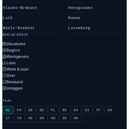
Vlaams-Brabant
Henegouwen
Luik
Namen
Waals-Brabant
Luxemburg
BEKIJK REGIO
Vacatures
Regio’s
Werkgevers
Loon
Werk & loon
Over
Bewaard
Inloggen
TAAL
NL
FR
EN
DE
PL
RO
RU
ES
PT
UK
IT
TR
BG
AR
HU
SR
HR