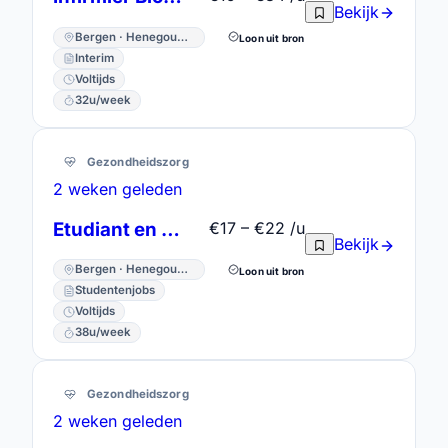
Bekijk
Bergen · Henegouwen
Loon uit bron
Interim
Voltijds
32u/week
Gezondheidszorg
2 weken geleden
Etudiant en soins infirmiers
€17 – €22 /u
Bekijk
Bergen · Henegouwen
Loon uit bron
Studentenjobs
Voltijds
38u/week
Gezondheidszorg
2 weken geleden