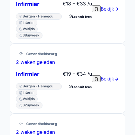
Infirmier
€18 – €33 /u
Bekijk
Bergen · Henegouwen
Loon uit bron
Interim
Voltijds
38u/week
Gezondheidszorg
2 weken geleden
Infirmier
€19 – €34 /u
Bekijk
Bergen · Henegouwen
Loon uit bron
Interim
Voltijds
32u/week
Gezondheidszorg
2 weken geleden