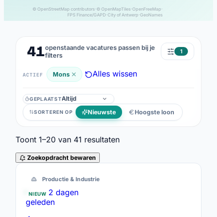
© OpenStreetMap contributors
·
© OpenMapTiles
·
OpenFreeMap
·
FPS Finance/GAPD
·
City of Antwerp
·
GeoNames
41
openstaande vacatures passen bij je
1
filters
Alles wissen
Mons
ACTIEF
GEPLAATST
Geplaatst
Nieuwste
Hoogste loon
SORTEREN OP
Toont
1–20
van
41
resultaten
Zoekopdracht bewaren
41 resultaten
Productie & Industrie
2 dagen
NIEUW
geleden