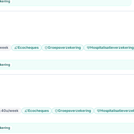
kering
week
Ecocheques
Groepsverzekering
Hospitalisatieverzekering
kering
40u/week
Ecocheques
Groepsverzekering
Hospitalisatieverze
kering