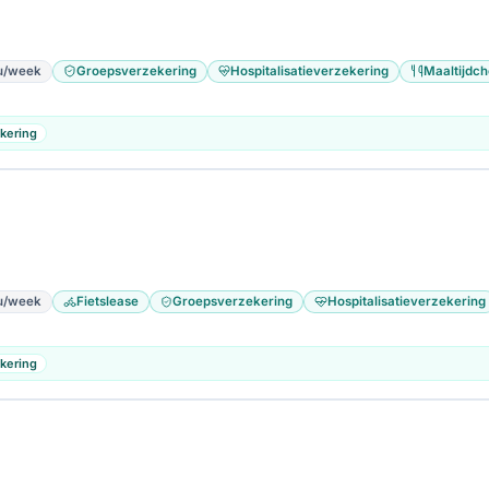
u/week
Groepsverzekering
Hospitalisatieverzekering
Maaltijdc
kering
u/week
Fietslease
Groepsverzekering
Hospitalisatieverzekering
kering