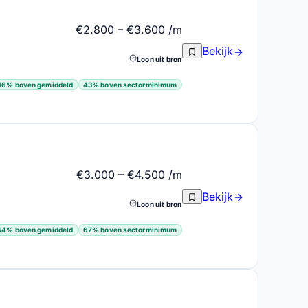
€2.800 – €3.600 /m
Bekijk
Loon uit bron
Bedrijfswagen
Dertiende maand
Fietslease
37
191
135
7
16% boven gemiddeld
43% boven sectorminimum
€3.000 – €4.500 /m
Bekijk
Loon uit bron
44% boven gemiddeld
67% boven sectorminimum