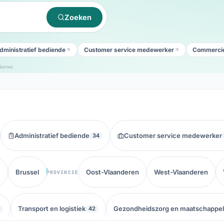
Zoeken
dministratief bediende
Customer service medewerker
Commercie
Names
Administratief bediende
Customer service medewerker
34
ë
Brussel
Oost-Vlaanderen
West-Vlaanderen
PROVINCIE
Transport en logistiek
Gezondheidszorg en maatschappeli
42