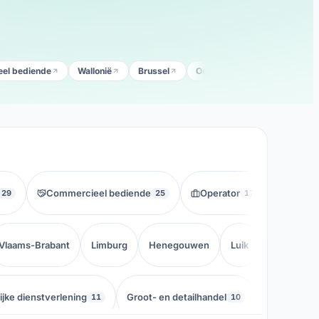
el bediende
Wallonië
Brussel
Oost-Vlaanderen
West-
Commercieel bediende
Operator
Verpl
29
25
17
Vlaams-Brabant
Limburg
Henegouwen
Luik
Namen
jke dienstverlening
Groot- en detailhandel
Bouw
11
10
9