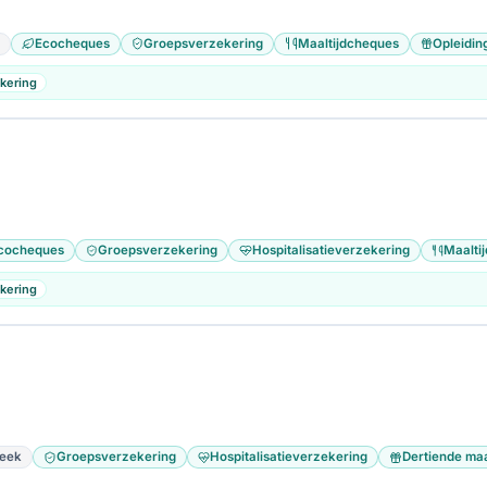
Ecocheques
Groepsverzekering
Maaltijdcheques
Opleidin
kering
cocheques
Groepsverzekering
Hospitalisatieverzekering
Maalti
kering
eek
Groepsverzekering
Hospitalisatieverzekering
Dertiende ma