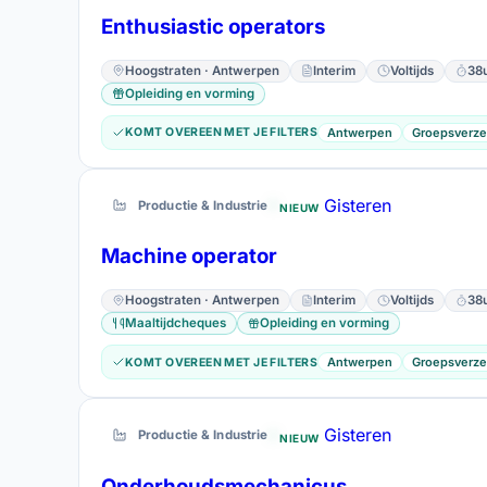
Enthusiastic operators
Hoogstraten · Antwerpen
Interim
Voltijds
38
Opleiding en vorming
Antwerpen
Groepsverze
KOMT OVEREEN MET JE FILTERS
Gisteren
Productie & Industrie
NIEUW
Machine operator
Hoogstraten · Antwerpen
Interim
Voltijds
38
Maaltijdcheques
Opleiding en vorming
Antwerpen
Groepsverze
KOMT OVEREEN MET JE FILTERS
Gisteren
Productie & Industrie
NIEUW
Onderhoudsmechanicus