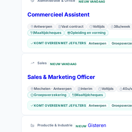
Administratie & Office
NIEUW VANDAAG
Rijbewijs B
Heftruckcertifica
24
Attesten & rijbewijzen
Commercieel Assistent
Antwerpen
Vast contract
Voltijds
38u/week
Groepsverzekering
Maalt
248
Voordelen
Maaltijdcheques
Opleiding en vorming
Antwerpen
Groepsverze
KOMT OVEREEN MET JE FILTERS
Sales
NIEUW VANDAAG
Sales & Marketing Officer
Mechelen · Antwerpen
Interim
Voltijds
40u/
Groepsverzekering
Maaltijdcheques
Antwerpen
Groepsverze
KOMT OVEREEN MET JE FILTERS
Gisteren
Productie & Industrie
NIEUW