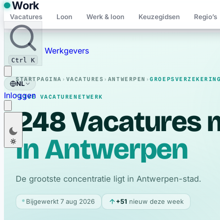
Work
Vacatures
Loon
Werk & loon
Keuzegidsen
Regio’s
Bewaard
Werkgevers
Ctrl K
STARTPAGINA
›
VACATURES
›
ANTWERPEN
›
GROEPSVERZEKERIN
NL
Inloggen
LIVE VACATURENETWERK
248
Vacatures 
Nederlands
NL
in Antwerpen
groepsverzeker
Français
FR
English
EN
Deutsch
DE
De grootste concentratie ligt in Antwerpen-stad.
Polski
PL
Bijgewerkt 7 aug 2026
+51
nieuw deze week
Română
RO