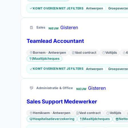
Antwerpen
Groepsverze
KOMT OVEREEN MET JE FILTERS
Gisteren
Sales
NIEUW
Teamlead Accountant
Bornem · Antwerpen
Vast contract
Voltijds
4
Maaltijdcheques
Antwerpen
Groepsverze
KOMT OVEREEN MET JE FILTERS
Gisteren
Administratie & Office
NIEUW
Sales Support Medewerker
Hemiksem · Antwerpen
Vast contract
Voltijds
Hospitalisatieverzekering
Maaltijdcheques
Netto