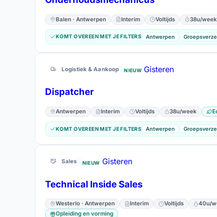
Balen · Antwerpen
Interim
Voltijds
38u/week
Antwerpen
Groepsverze
KOMT OVEREEN MET JE FILTERS
Gisteren
Logistiek & Aankoop
NIEUW
Dispatcher
Antwerpen
Interim
Voltijds
38u/week
E
Antwerpen
Groepsverze
KOMT OVEREEN MET JE FILTERS
Gisteren
Sales
NIEUW
Technical Inside Sales
Westerlo · Antwerpen
Interim
Voltijds
40u/w
Opleiding en vorming