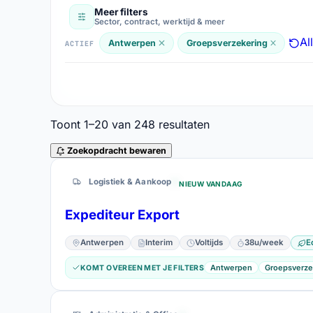
Meer filters
Sector, contract, werktijd & meer
Interim
Vast contract
141
107
Contract
Al
Antwerpen
Groepsverzekering
ACTIEF
Voltijds
Deeltijds
243
5
Werktijd
Toont
1–20
van
248
resultaten
Thuiswerk
Op locatie
40
5
Werkvorm
Zoekopdracht bewaren
248 resultaten
Logistiek & Aankoop
Zonder ervaring
Directie
47
4
NIEUW VANDAAG
Ervaring
Expediteur Export
Nederlandstalig
Engelstalig
245
Werktaal
Antwerpen
Interim
Voltijds
38u/week
E
Antwerpen
Groepsverze
KOMT OVEREEN MET JE FILTERS
Bachelor
Secundair onderwi
118
Opleidingsniveau