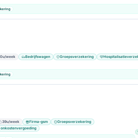
kering
0u/week
Bedrijfswagen
Groepsverzekering
Hospitalisatieverze
kering
39u/week
Firma-gsm
Groepsverzekering
 onkostenvergoeding