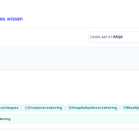
les wissen
GEPLAATST
Geplaatst
Management
3
Franstalig
Duitstalig
116
88
5
cocheques
Groepsverzekering
Hospitalisatieverzekering
Maalti
kering
js
Master
Zonder diploma
106
8
2