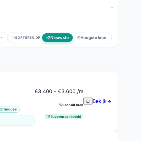
Nieuwste
Hoogste loon
SORTEREN OP
€3.400 – €3.600 /m
Bekijk
Loon uit bron
jdcheques
17% boven gemiddeld