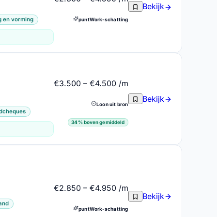
Bekijk
g en vorming
puntWork-schatting
€3.500 – €4.500 /m
Bekijk
Loon uit bron
jdcheques
34% boven gemiddeld
€2.850 – €4.950 /m
Bekijk
and
puntWork-schatting