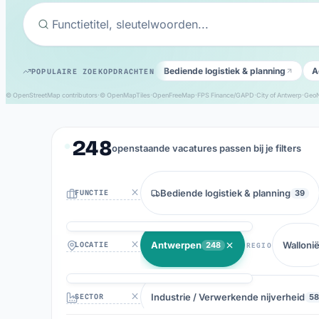
Русский
RU
Español
ES
Português
PT
Bediende logistiek & planning
A
POPULAIRE ZOEKOPDRACHTEN
Українська
UK
© OpenStreetMap contributors
·
© OpenMapTiles
·
OpenFreeMap
·
FPS Finance/GAPD
·
City of Antwerp
·
Geo
Italiano
IT
Türkçe
TR
248
openstaande vacatures passen bij je filters
Български
BG
العربية
AR
Bediende logistiek & planning
39
Functie
Magyar
HU
Српски
SR
Antwerpen
Walloni
248
REGIO
Locatie
Hrvatski
HR
Industrie / Verwerkende nijverheid
58
Sector