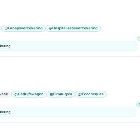
at
VCA-attest
Rijbewijs C/CE
ADR-attest
15
6
5
1
Groepsverzekering
Hospitalisatieverzekering
ijdcheques
Hospitalisatieverzekering
Ecocheques
751
489
3
kering
week
Bedrijfswagen
Firma-gsm
Ecocheques
kering