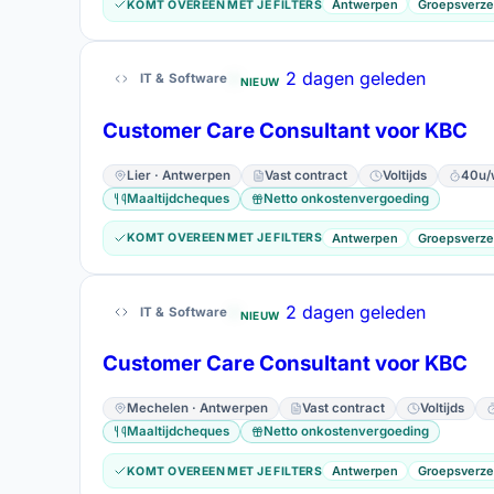
Antwerpen
Groepsverze
KOMT OVEREEN MET JE FILTERS
2 dagen geleden
IT & Software
NIEUW
Customer Care Consultant voor KBC
Lier · Antwerpen
Vast contract
Voltijds
40u/
Maaltijdcheques
Netto onkostenvergoeding
Antwerpen
Groepsverze
KOMT OVEREEN MET JE FILTERS
2 dagen geleden
IT & Software
NIEUW
Customer Care Consultant voor KBC
Mechelen · Antwerpen
Vast contract
Voltijds
Maaltijdcheques
Netto onkostenvergoeding
Antwerpen
Groepsverze
KOMT OVEREEN MET JE FILTERS