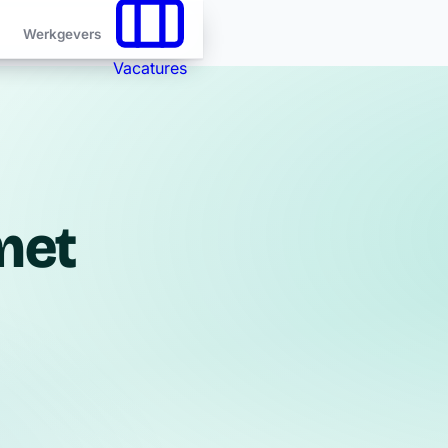
Werkgevers
Vacatures
G
met
ing