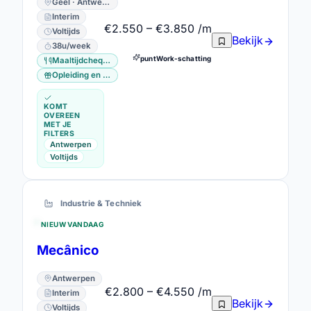
Geel · Antwerpen
Interim
€2.550 – €3.850 /m
Voltijds
Bekijk
38u/week
puntWork-schatting
Maaltijdcheques
Opleiding en vorming
KOMT
OVEREEN
MET JE
FILTERS
Antwerpen
Voltijds
Industrie & Techniek
NIEUW VANDAAG
Mecânico
Antwerpen
€2.800 – €4.550 /m
Interim
Bekijk
Voltijds