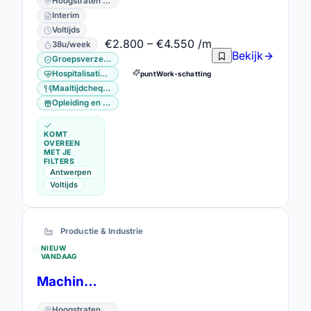
Hoogstraten · Antwerpen
Interim
Voltijds
€2.800 – €4.550 /m
38u/week
Bekijk
Groepsverzekering
Hospitalisatieverzekering
puntWork-schatting
Maaltijdcheques
Opleiding en vorming
KOMT
OVEREEN
MET JE
FILTERS
Antwerpen
Voltijds
Productie & Industrie
NIEUW
VANDAAG
Machine operator
Hoogstraten · Antwerpen