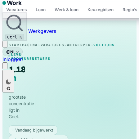
Work
Vacatures
Loon
Werk & loon
Keuzegidsen
Regio’s
Bewaard
Werkgevers
Ctrl K
STARTPAGINA
›
VACATURES
›
ANTWERPEN
›
VOLTIJDS
NL
LIVE
Inloggen
VACATURENETWERK
1.188
in
Voltijds
Nederlands
NL
Antwerpen
vacatures
Français
FR
De
grootste
English
EN
concentratie
Deutsch
ligt in
DE
Geel.
Polski
PL
Vandaag bijgewerkt
Română
RO