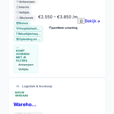
Antwerpen
Interim
Voltijds
€2.550 – €3.850 /m
38u/week
Bekijk
Bonus
puntWork-schatting
Hospitalisatieverzekering
Maaltijdcheques
Opleiding en vorming
KOMT
OVEREEN
MET JE
FILTERS
Antwerpen
Voltijds
Logistiek & Aankoop
NIEUW
VANDAAG
Warehouse Operator – 2-Shifts