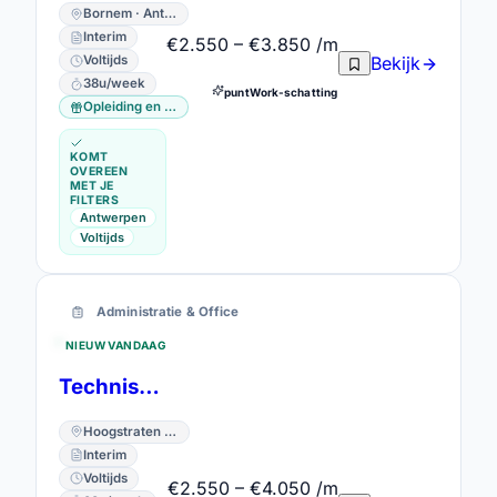
Bornem · Antwerpen
Interim
€2.550 – €3.850 /m
Bekijk
Voltijds
38u/week
puntWork-schatting
Opleiding en vorming
KOMT
OVEREEN
MET JE
FILTERS
Antwerpen
Voltijds
Administratie & Office
NIEUW VANDAAG
Technisch administratief medewerker inkoop
Hoogstraten · Antwerpen
Interim
Voltijds
€2.550 – €4.050 /m