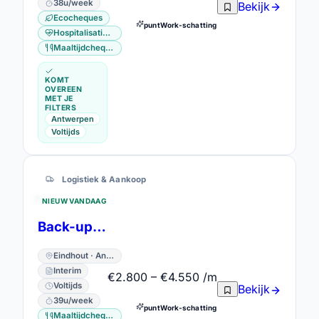
38u/week
Bekijk
Ecocheques
puntWork-schatting
Hospitalisatieverzekering
Maaltijdcheques
KOMT
OVEREEN
MET JE
FILTERS
Antwerpen
Voltijds
Logistiek & Aankoop
NIEUW VANDAAG
Back-up Foreman
Eindhout · Antwerpen
Interim
€2.800 – €4.550 /m
Voltijds
Bekijk
39u/week
puntWork-schatting
Maaltijdcheques