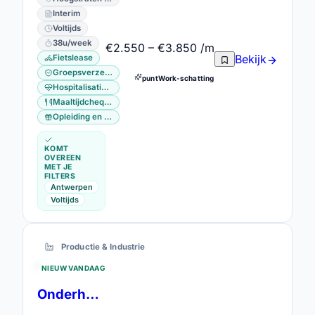
Interim
Voltijds
38u/week
€2.550 – €3.850 /m
Bekijk
Fietslease
Groepsverzekering
puntWork-schatting
Hospitalisatieverzekering
Maaltijdcheques
Opleiding en vorming
KOMT
OVEREEN
MET JE
FILTERS
Antwerpen
Voltijds
Productie & Industrie
NIEUW VANDAAG
Onderhoudsmechanicus