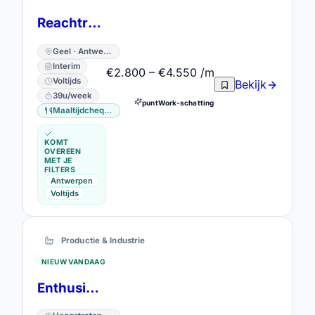
Reachtruckchauffeur
Geel · Antwerpen
Interim
€2.800 – €4.550 /m
Voltijds
Bekijk
39u/week
puntWork-schatting
Maaltijdcheques
KOMT
OVEREEN
MET JE
FILTERS
Antwerpen
Voltijds
Productie & Industrie
NIEUW VANDAAG
Enthusiastic operators