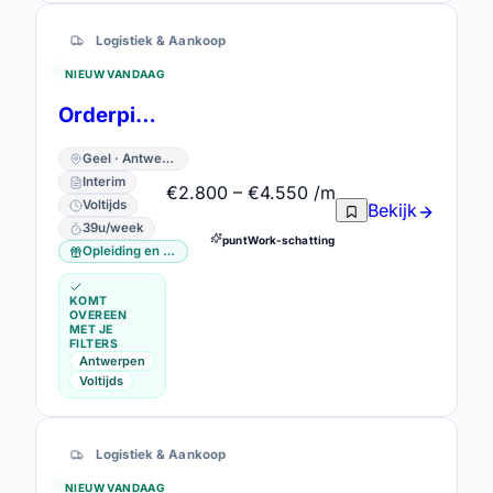
Logistiek & Aankoop
NIEUW VANDAAG
Orderpicker Kritische Skills - Snelle Opstart
Geel · Antwerpen
Interim
€2.800 – €4.550 /m
Voltijds
Bekijk
39u/week
puntWork-schatting
Opleiding en vorming
KOMT
OVEREEN
MET JE
FILTERS
Antwerpen
Voltijds
Logistiek & Aankoop
NIEUW VANDAAG