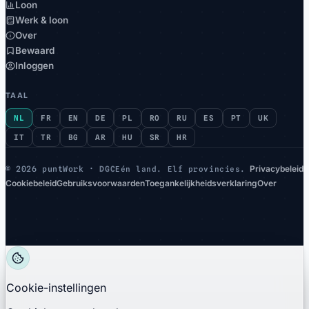
Loon
Werk & loon
Over
Bewaard
Inloggen
TAAL
NL
FR
EN
DE
PL
RO
RU
ES
PT
UK
IT
TR
BG
AR
HU
SR
HR
Privacybeleid
©
2026 puntWork ·
DGC
Eén land. Elf provincies.
Cookiebeleid
Gebruiksvoorwaarden
Toegankelijkheidsverklaring
Over
Cookie-instellingen