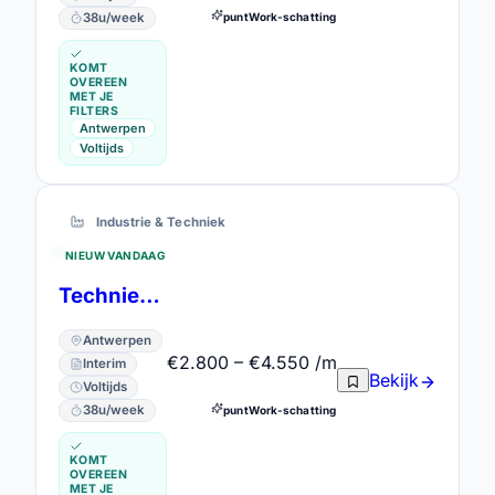
38u/week
puntWork-schatting
KOMT
OVEREEN
MET JE
FILTERS
Antwerpen
Voltijds
Industrie & Techniek
NIEUW VANDAAG
Technieker Heftrucks / Haventuigen
Antwerpen
€2.800 – €4.550 /m
Interim
Bekijk
Voltijds
38u/week
puntWork-schatting
KOMT
OVEREEN
MET JE