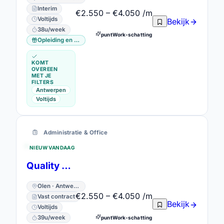
Interim
€2.550 – €4.050 /m
Voltijds
Bekijk
38u/week
puntWork-schatting
Opleiding en vorming
KOMT
OVEREEN
MET JE
FILTERS
Antwerpen
Voltijds
Administratie & Office
NIEUW VANDAAG
Quality Assurance Officer
Olen · Antwerpen
€2.550 – €4.050 /m
Vast contract
Bekijk
Voltijds
39u/week
puntWork-schatting