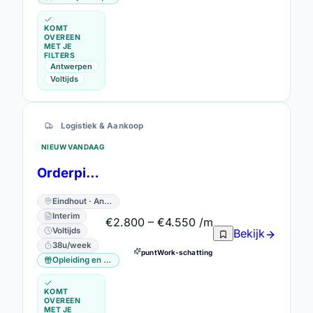
KOMT
OVEREEN
MET JE
FILTERS
Antwerpen
Voltijds
Logistiek & Aankoop
NIEUW VANDAAG
Orderpicker - 2 ploegen
Eindhout · Antwerpen
Interim
€2.800 – €4.550 /m
Voltijds
Bekijk
38u/week
puntWork-schatting
Opleiding en vorming
KOMT
OVEREEN
MET JE