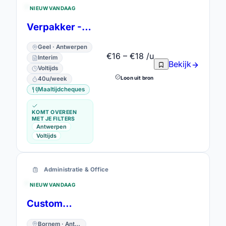
NIEUW VANDAAG
Verpakker -Heftruckbestuurder
Geel · Antwerpen
€16 – €18 /u
Interim
Bekijk
Voltijds
Loon uit bron
40u/week
Maaltijdcheques
KOMT OVEREEN
MET JE FILTERS
Antwerpen
Voltijds
Administratie & Office
NIEUW VANDAAG
Customer Service Medewerker - technische kennis
Bornem · Antwerpen