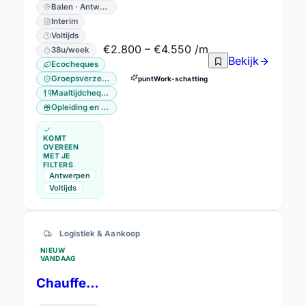
Balen · Antwerpen
Interim
Voltijds
€2.800 – €4.550 /m
38u/week
Bekijk
Ecocheques
Groepsverzekering
puntWork-schatting
Maaltijdcheques
Opleiding en vorming
KOMT
OVEREEN
MET JE
FILTERS
Antwerpen
Voltijds
Logistiek & Aankoop
NIEUW
VANDAAG
Chauffeur C in Rumbeke, Antwerpen, Gent en Wanze