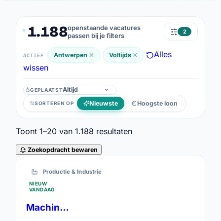
1.188
openstaande vacatures
2
passen bij je filters
Alles
Antwerpen
Voltijds
ACTIEF
wissen
GEPLAATST
Geplaatst
Nieuwste
Hoogste loon
SORTEREN OP
Toont
1–20
van
1.188
resultaten
Zoekopdracht bewaren
1.188 resultaten
Productie & Industrie
NIEUW
VANDAAG
Machine operator - 2 ploegen