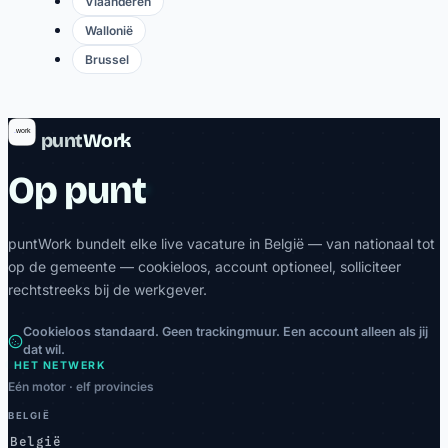
Vlaanderen
Wallonië
Brussel
punt
Work
Op punt
puntWork bundelt elke live vacature in België — van nationaal tot
op de gemeente — cookieloos, account optioneel, solliciteer
rechtstreeks bij de werkgever.
Cookieloos standaard. Geen trackingmuur. Een account alleen als jij
dat wil.
HET NETWERK
Eén motor · elf provincies
BELGIË
België