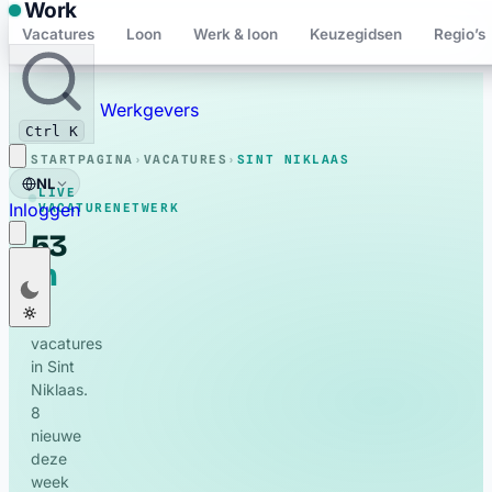
Work
Vacatures
Loon
Werk & loon
Keuzegidsen
Regio’s
Bewaard
Werkgevers
Ctrl K
STARTPAGINA
›
VACATURES
›
SINT NIKLAAS
NL
LIVE
Inloggen
VACATURENETWERK
53
in
live
Nederlands
NL
Sint
vacatures
Français
FR
53
Niklaas
vacatures
English
EN
in Sint
Deutsch
Niklaas.
DE
8
Polski
PL
nieuwe
deze
Română
RO
week