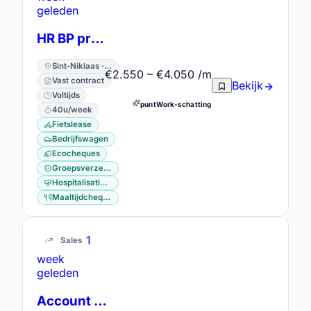
geleden
HR BP projectverpleegkundigen
Sint-Niklaas · Oost-Vlaanderen
€2.550 – €4.050 /m
Vast contract
Bekijk
Voltijds
puntWork-schatting
40u/week
Fietslease
Bedrijfswagen
Ecocheques
Groepsverzekering
Hospitalisatieverzekering
Maaltijdcheques
1
Sales
week
geleden
Account Manager (Brussel-Henegouwen)