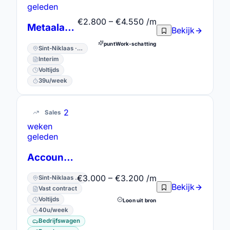
geleden
€2.800 – €4.550 /m
Metaalarbeider
Bekijk
puntWork-schatting
Sint-Niklaas · Oost-Vlaanderen
Interim
Voltijds
39u/week
2
Sales
weken
geleden
Accountmanager
€3.000 – €3.200 /m
Sint-Niklaas · Oost-Vlaanderen
Bekijk
Vast contract
Voltijds
Loon uit bron
40u/week
Bedrijfswagen