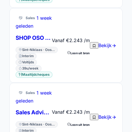
1 week
Sales
geleden
SHOP OSO Waasland/ Dendermonde
Vanaf €2.243 /m
Bekijk
Sint-Niklaas · Oost-Vlaanderen
Loon uit bron
Interim
Voltijds
39u/week
Maaltijdcheques
1 week
Sales
geleden
Sales Advisor
Vanaf €2.243 /m
Bekijk
Sint-Niklaas · Oost-Vlaanderen
Loon uit bron
Interim