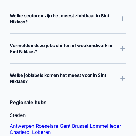
Welke sectoren zijn het meest zichtbaar in Sint
Niklaas?
Vermelden deze jobs shiften of weekendwerk in
Sint Niklaas?
Welke joblabels komen het meest voor in Sint
Niklaas?
Gerelateerde zoekopdrachten verkennen
Regionale hubs
Steden
Antwerpen
Roeselare
Gent
Brussel
Lommel
Ieper
Charleroi
Lokeren