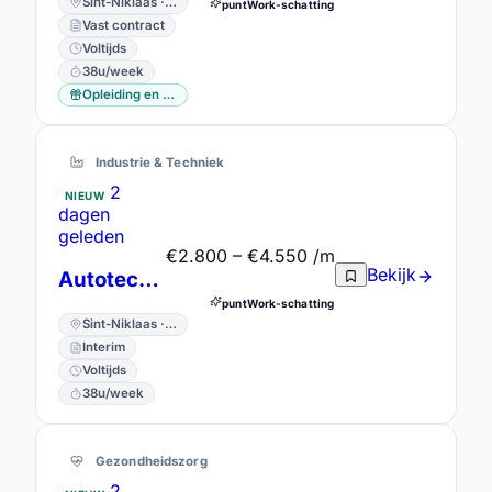
Sint-Niklaas · Oost-Vlaanderen
puntWork-schatting
Vast contract
Voltijds
38u/week
Opleiding en vorming
Industrie & Techniek
2
NIEUW
dagen
geleden
€2.800 – €4.550 /m
Bekijk
Autotechnicus
puntWork-schatting
Sint-Niklaas · Oost-Vlaanderen
Interim
Voltijds
38u/week
Gezondheidszorg
2