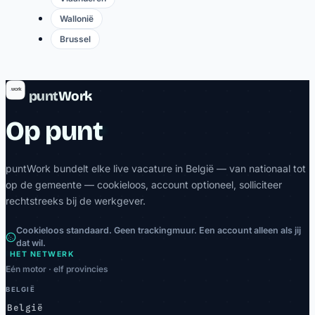
Wallonië
Brussel
punt
Work
Op punt
puntWork bundelt elke live vacature in België — van nationaal tot
op de gemeente — cookieloos, account optioneel, solliciteer
rechtstreeks bij de werkgever.
Cookieloos standaard. Geen trackingmuur. Een account alleen als jij
dat wil.
HET NETWERK
Eén motor · elf provincies
BELGIË
België