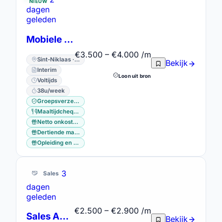
NIEUW
dagen
geleden
Mobiele Adjunct-Apotheker
€3.500 – €4.000 /m
Sint-Niklaas · Oost-Vlaanderen
Bekijk
Interim
Loon uit bron
Voltijds
38u/week
Groepsverzekering
Maaltijdcheques
Netto onkostenvergoeding
Dertiende maand
Opleiding en vorming
3
Sales
dagen
geleden
€2.500 – €2.900 /m
Sales Advisor
Bekijk