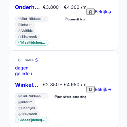
Onderhoudstechnieker - 3 ploegen
€3.800 – €4.300 /m
Bekijk
Sint-Niklaas · Oost-Vlaanderen
Loon uit bron
Interim
Voltijds
38u/week
Maaltijdcheques
5
Sales
dagen
geleden
Winkelmedewerker / Verkoopmeewerker
€2.850 – €4.950 /m
Bekijk
Sint-Niklaas · Oost-Vlaanderen
puntWork-schatting
Interim
Deeltijds
28u/week
Maaltijdcheques