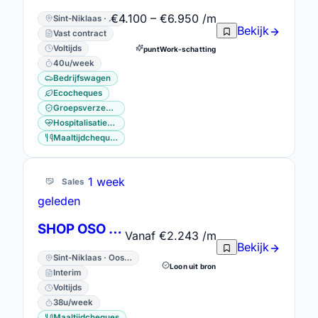
€4.100 – €6.950 /m
Sint-Niklaas · Oost-Vlaanderen
Bekijk
Vast contract
Voltijds
puntWork-schatting
40u/week
Bedrijfswagen
Ecocheques
Groepsverzekering
Hospitalisatieverzekering
Maaltijdcheques
1 week
Sales
geleden
SHOP OSO Waasland/ Dendermonde
Vanaf €2.243 /m
Bekijk
Sint-Niklaas · Oost-Vlaanderen
Loon uit bron
Interim
Voltijds
38u/week
Maaltijdcheques