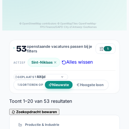
© OpenStreetMap contributors
·
© OpenMapTiles
·
OpenFreeMap
·
FPS Finance/GAPD
·
City of Antwerp
·
GeoNames
53
openstaande vacatures passen bij je
1
filters
Alles wissen
Sint-Niklaas
ACTIEF
GEPLAATST
Geplaatst
Nieuwste
Hoogste loon
SORTEREN OP
Toont
1–20
van
53
resultaten
Zoekopdracht bewaren
53 resultaten
Productie & Industrie