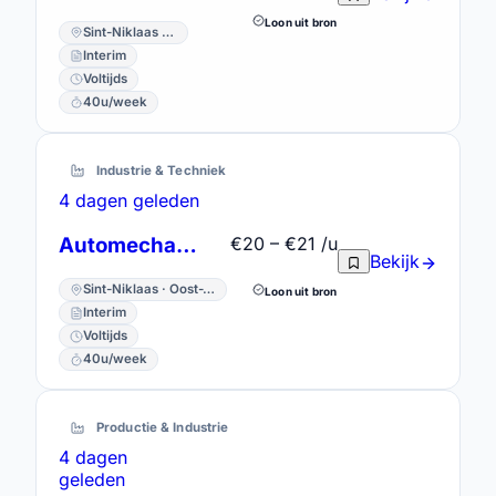
Loon uit bron
Sint-Niklaas · Oost-Vlaanderen
Interim
Voltijds
40u/week
Industrie & Techniek
4 dagen geleden
Automechanicien
€20 – €21 /u
Bekijk
Sint-Niklaas · Oost-Vlaanderen
Loon uit bron
Interim
Voltijds
40u/week
Productie & Industrie
4 dagen
geleden