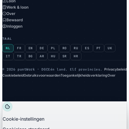
Loon
Werk & loon
Over
Bewaard
Inloggen
TAAL
NL
FR
EN
DE
PL
RO
RU
ES
PT
UK
IT
TR
BG
AR
HU
SR
HR
Privacybeleid
©
2026 puntWork ·
DGC
Eén land. Elf provincies.
Cookiebeleid
Gebruiksvoorwaarden
Toegankelijkheidsverklaring
Over
Cookie-instellingen