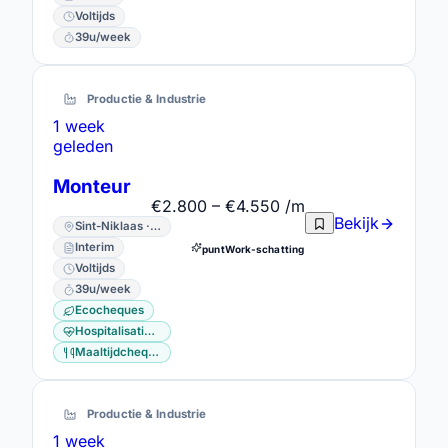
Voltijds
39u/week
Productie & Industrie
1 week
geleden
Monteur
€2.800 – €4.550 /m
Bekijk
Sint-Niklaas · Oost-Vlaanderen
Interim
puntWork-schatting
Voltijds
39u/week
Ecocheques
Hospitalisatieverzekering
Maaltijdcheques
Productie & Industrie
1 week