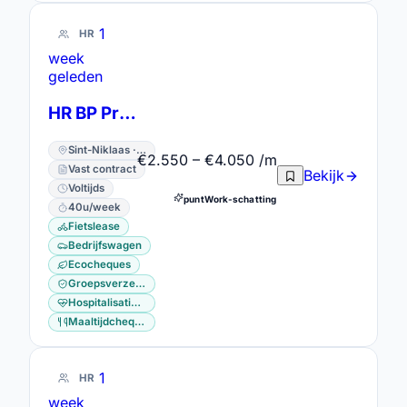
1
HR
week
geleden
HR BP Projectverpleegkundigen
Sint-Niklaas · Oost-Vlaanderen
€2.550 – €4.050 /m
Vast contract
Bekijk
Voltijds
puntWork-schatting
40u/week
Fietslease
Bedrijfswagen
Ecocheques
Groepsverzekering
Hospitalisatieverzekering
Maaltijdcheques
1
HR
week