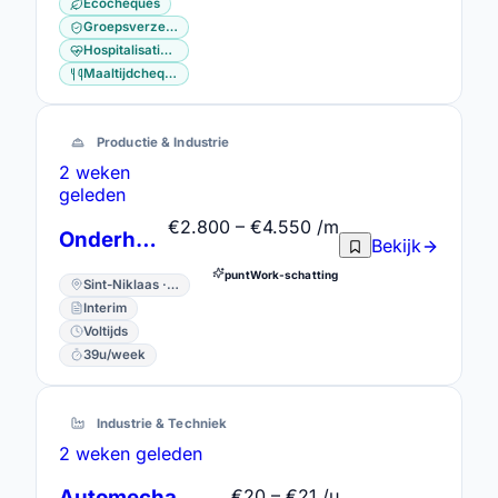
Ecocheques
Groepsverzekering
Hospitalisatieverzekering
Maaltijdcheques
Productie & Industrie
2 weken
geleden
€2.800 – €4.550 /m
Onderhoudstechnieker in ploegen
Bekijk
puntWork-schatting
Sint-Niklaas · Oost-Vlaanderen
Interim
Voltijds
39u/week
Industrie & Techniek
2 weken geleden
Automechanicien
€20 – €21 /u