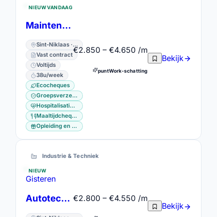
NIEUW VANDAAG
Maintenance Coordinator
Sint-Niklaas · Oost-Vlaanderen
€2.850 – €4.650 /m
Vast contract
Bekijk
Voltijds
puntWork-schatting
38u/week
Ecocheques
Groepsverzekering
Hospitalisatieverzekering
Maaltijdcheques
Opleiding en vorming
Industrie & Techniek
NIEUW
Gisteren
Autotechnieker
€2.800 – €4.550 /m
Bekijk