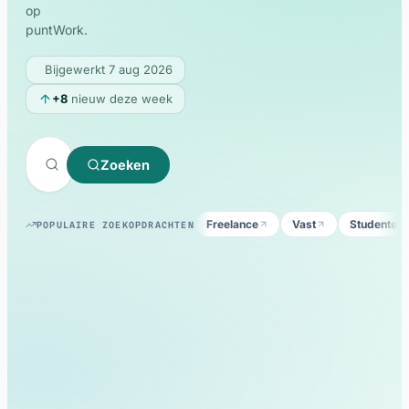
op
Русский
RU
puntWork.
Español
ES
Bijgewerkt 7 aug 2026
Português
PT
+8
nieuw deze week
Українська
UK
Italiano
IT
Zoeken
Türkçe
TR
Български
BG
Freelance
Vast
Studentenj
POPULAIRE ZOEKOPDRACHTEN
العربية
AR
Magyar
HU
Српски
SR
Hrvatski
HR