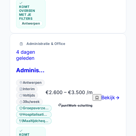
KOMT
OVEREEN
MET JE
FILTERS
Antwerpen
Administratie & Office
4 dagen
geleden
Administratief bediende
Antwerpen
Interim
€2.600 – €3.500 /m
Voltijds
Bekijk
39u/week
puntWork-schatting
Groepsverzekering
Hospitalisatieverzekering
Maaltijdcheques
KOMT