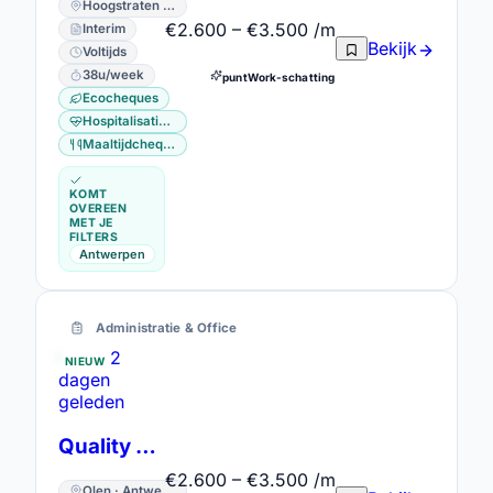
Hoogstraten · Antwerpen
€2.600 – €3.500 /m
Interim
Bekijk
Voltijds
38u/week
puntWork-schatting
Ecocheques
Hospitalisatieverzekering
Maaltijdcheques
KOMT
OVEREEN
MET JE
FILTERS
Antwerpen
Administratie & Office
2
NIEUW
dagen
geleden
Quality Assurance Officer
€2.600 – €3.500 /m
Olen · Antwerpen