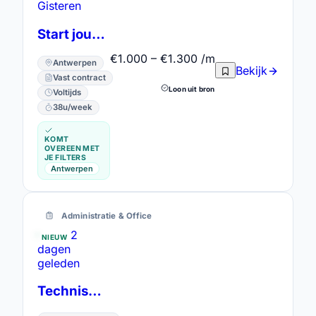
Gisteren
Start jouw avontuur als Klantendienstmedewerker in zonnig Lissabon!
€1.000 – €1.300 /m
Antwerpen
Bekijk
Vast contract
Loon uit bron
Voltijds
38u/week
KOMT
OVEREEN MET
JE FILTERS
Antwerpen
Administratie & Office
2
NIEUW
dagen
geleden
Technisch administratief medewerker inkoop