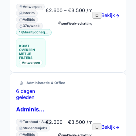
Antwerpen
€2.600 – €3.500 /m
Interim
Bekijk
Voltijds
puntWork-schatting
37u/week
Maaltijdcheques
KOMT
OVEREEN
MET JE
FILTERS
Antwerpen
Administratie & Office
6 dagen
geleden
Administratief Bediende - Shop support
€2.600 – €3.500 /m
Turnhout · Antwerpen
Bekijk
Studentenjobs
Voltijds
puntWork-schatting