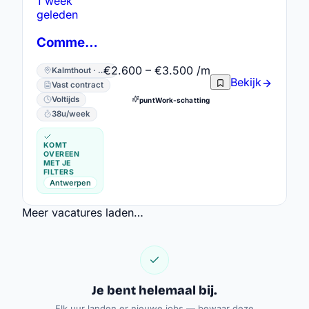
1 week
geleden
Commercieel Administratief Bediende
€2.600 – €3.500 /m
Kalmthout · Antwerpen
Bekijk
Vast contract
Voltijds
puntWork-schatting
38u/week
KOMT
OVEREEN
MET JE
FILTERS
Antwerpen
Meer vacatures laden…
Je bent helemaal bij.
Elk uur landen er nieuwe jobs — bewaar deze