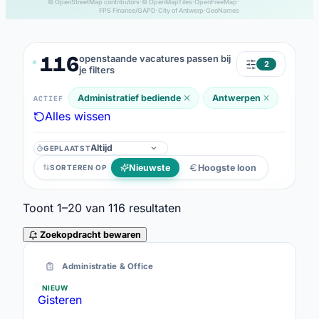
© OpenStreetMap contributors
·
© OpenMapTiles
·
OpenFreeMap
·
FPS Finance/GAPD
·
City of Antwerp
·
GeoNames
116
openstaande vacatures passen bij
2
je filters
Administratief bediende
Antwerpen
ACTIEF
Alles wissen
GEPLAATST
Geplaatst
Nieuwste
Hoogste loon
SORTEREN OP
Toont
1–20
van
116
resultaten
Zoekopdracht bewaren
116 resultaten
Administratie & Office
NIEUW
Gisteren