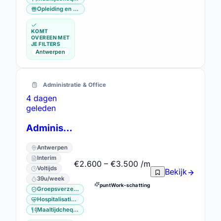
Opleiding en vorming
KOMT
OVEREEN MET
JE FILTERS
Antwerpen
Administratie & Office
4 dagen
geleden
Administratief bediende Operations
Antwerpen
Interim
€2.600 – €3.500 /m
Voltijds
Bekijk
39u/week
puntWork-schatting
Groepsverzekering
Hospitalisatieverzekering
Maaltijdcheques