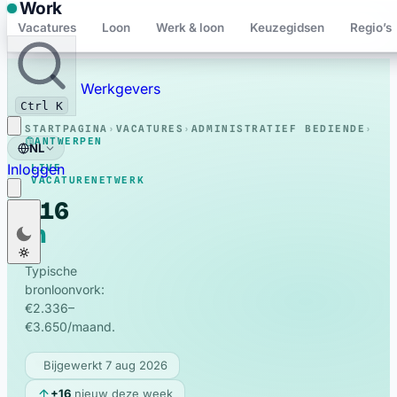
Work
Vacatures
Loon
Werk & loon
Keuzegidsen
Regio’s
Bewaard
Werkgevers
Ctrl K
STARTPAGINA
›
VACATURES
›
ADMINISTRATIEF BEDIENDE
›
ANTWERPEN
NL
Inloggen
LIVE
VACATURENETWERK
116
Nederlands
NL
in
Administratief
Français
FR
Antwerpen
bediende
Typische
vacatures
English
EN
bronloonvork:
€2.336–
Deutsch
DE
€3.650/maand.
Polski
PL
Bijgewerkt 7 aug 2026
Română
RO
+16
nieuw deze week