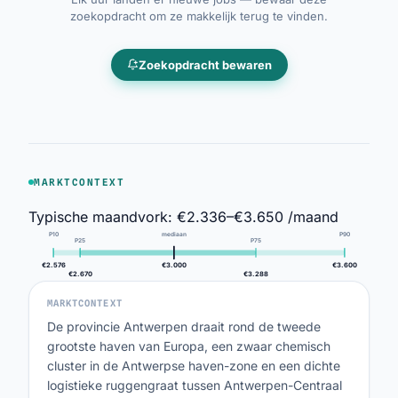
zoekopdracht om ze makkelijk terug te vinden.
Zoekopdracht bewaren
MARKTCONTEXT
Typische maandvork:
€2.336–€3.650 /maand
P10
mediaan
P90
P25
P75
€2.576
€3.000
€3.600
€2.670
€3.288
MARKTCONTEXT
De provincie Antwerpen draait rond de tweede
grootste haven van Europa, een zwaar chemisch
cluster in de Antwerpse haven-zone en een dichte
logistieke ruggengraat tussen Antwerpen-Centraal