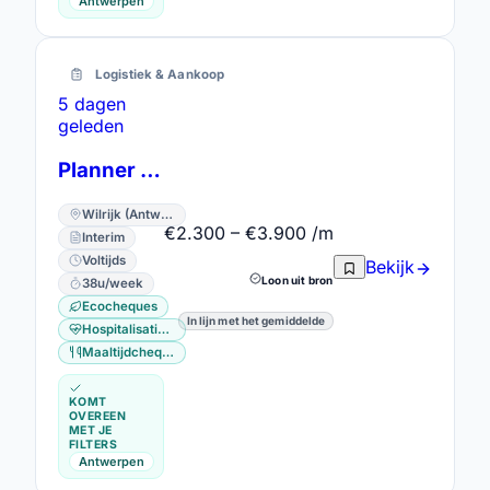
Antwerpen
Logistiek & Aankoop
5 dagen
geleden
Planner Techniekers
Wilrijk (Antwerpen) · Antwerpen
€2.300 – €3.900 /m
Interim
Voltijds
Bekijk
Loon uit bron
38u/week
Ecocheques
In lijn met het gemiddelde
Hospitalisatieverzekering
Maaltijdcheques
KOMT
OVEREEN
MET JE
FILTERS
Antwerpen