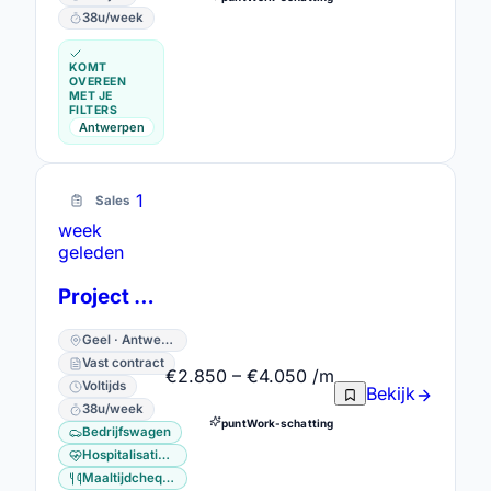
38u/week
KOMT
OVEREEN
MET JE
FILTERS
Antwerpen
1
Sales
week
geleden
Project Consultant
Geel · Antwerpen
Vast contract
€2.850 – €4.050 /m
Voltijds
Bekijk
38u/week
puntWork-schatting
Bedrijfswagen
Hospitalisatieverzekering
Maaltijdcheques