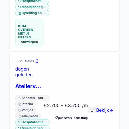
Hospitalisatieverzekering
Maaltijdcheques
Opleiding en vorming
KOMT
OVEREEN
MET JE
FILTERS
Antwerpen
3
Sales
dagen
geleden
Atelierverantwoordelijke Schoten
Schoten · Antwerpen
Interim
€2.700 – €3.750 /m
Bekijk
Voltijds
40u/week
puntWork-schatting
Hospitalisatieverzekering
Maaltijdcheques