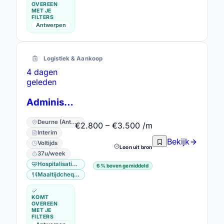
OVEREEN
MET JE
FILTERS
Antwerpen
Logistiek & Aankoop
4 dagen
geleden
Administrator
Deurne (Antwerpen) · Antwerpen
€2.800 – €3.500 /m
Interim
Bekijk
Voltijds
Loon uit bron
37u/week
Hospitalisatieverzekering
6% boven gemiddeld
Maaltijdcheques
KOMT
OVEREEN
MET JE
FILTERS