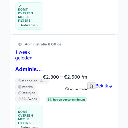
KOMT
OVEREEN
MET JE
FILTERS
Antwerpen
Administratie & Office
1 week
geleden
Administratief commercieel bediende (deeltijds of voltijds)
€2.300 – €2.600 /m
Mechelen · Antwerpen
Bekijk
Interim
Loon uit bron
Deeltijds
32u/week
9% boven sectorminimum
KOMT
OVEREEN
MET JE
FILTERS
Antwerpen