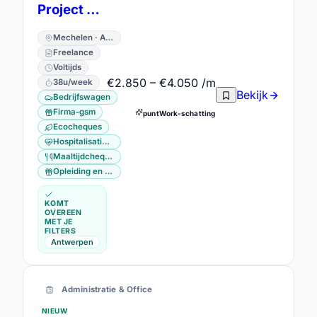
Project Consultant - bedrijfswagen
Mechelen · Antwerpen
Freelance
Voltijds
€2.850 – €4.050 /m
38u/week
Bekijk
Bedrijfswagen
Firma-gsm
puntWork-schatting
Ecocheques
Hospitalisatieverzekering
Maaltijdcheques
Opleiding en vorming
KOMT
OVEREEN
MET JE
FILTERS
Antwerpen
Administratie & Office
NIEUW