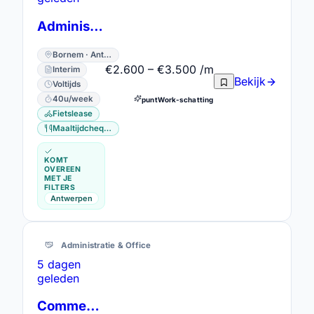
Administratief commercieel bediende
Bornem · Antwerpen
€2.600 – €3.500 /m
Interim
Bekijk
Voltijds
40u/week
puntWork-schatting
Fietslease
Maaltijdcheques
KOMT
OVEREEN
MET JE
FILTERS
Antwerpen
Administratie & Office
5 dagen
geleden
Commercieel Bediende