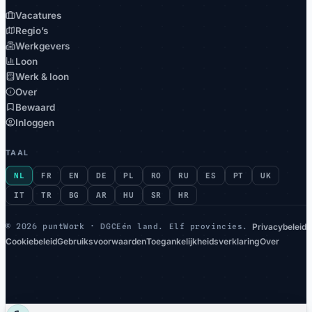
Vacatures
Regio’s
Werkgevers
Loon
Werk & loon
Over
Bewaard
Inloggen
TAAL
NL
FR
EN
DE
PL
RO
RU
ES
PT
UK
IT
TR
BG
AR
HU
SR
HR
Privacybeleid
©
2026 puntWork ·
DGC
Eén land. Elf provincies.
Cookiebeleid
Gebruiksvoorwaarden
Toegankelijkheidsverklaring
Over