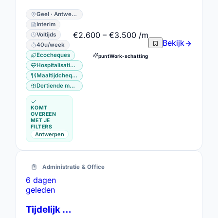
Geel · Antwerpen
Interim
€2.600 – €3.500 /m
Voltijds
Bekijk
40u/week
Ecocheques
puntWork-schatting
Hospitalisatieverzekering
Maaltijdcheques
Dertiende maand
KOMT
OVEREEN
MET JE
FILTERS
Antwerpen
Administratie & Office
6 dagen
geleden
Tijdelijk Administratief Bediende