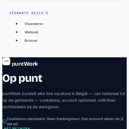
VERWANTE REGIO’S
Vlaanderen
Wallonië
Brussel
punt
Work
Op punt
puntWork bundelt elke live vacature in België — van nationaal tot
op de gemeente — cookieloos, account optioneel, solliciteer
rechtstreeks bij de werkgever.
Cookieloos standaard. Geen trackingmuur. Een account alleen als jij
dat wil.
HET NETWERK