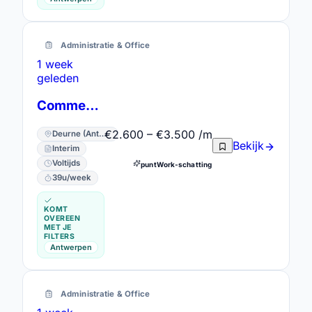
Administratie & Office
1 week
geleden
Commercieel Administratief Medewerker
€2.600 – €3.500 /m
Deurne (Antwerpen) · Antwerpen
Bekijk
Interim
Voltijds
puntWork-schatting
39u/week
KOMT
OVEREEN
MET JE
FILTERS
Antwerpen
Administratie & Office