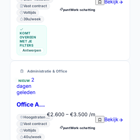
Bekijk
Vast contract
puntWork-schatting
Voltijds
39u/week
KOMT
OVEREEN
MET JE
FILTERS
Antwerpen
Administratie & Office
2
NIEUW
dagen
geleden
Office Assistant
€2.600 – €3.500 /m
Hoogstraten · Antwerpen
Bekijk
Vast contract
puntWork-schatting
Voltijds
40u/week