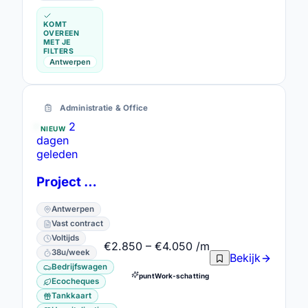
KOMT
OVEREEN
MET JE
FILTERS
Antwerpen
Administratie & Office
2
NIEUW
dagen
geleden
Project Consultant
Antwerpen
Vast contract
Voltijds
€2.850 – €4.050 /m
38u/week
Bekijk
Bedrijfswagen
puntWork-schatting
Ecocheques
Tankkaart