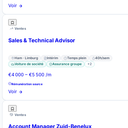
Voir
Ventes
Sales & Technical Advisor
Ham · Limburg
Intérim
Temps plein
40h/sem
Voiture de société
Assurance groupe
+2
€4 000 – €5 500 /m
Rémunération source
Voir
Ventes
Account Manager Zuid-Benelux