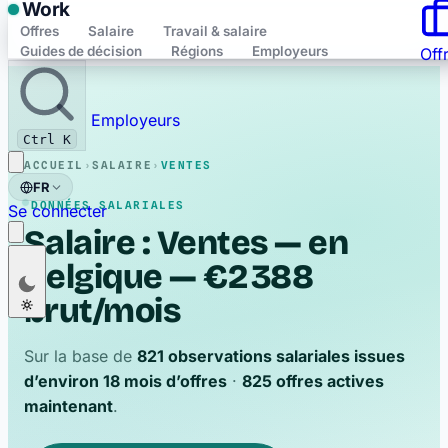
Work
Offres
Salaire
Travail & salaire
Guides de décision
Régions
Employeurs
Off
Enregistré
Employeurs
Ctrl K
ACCUEIL
›
SALAIRE
›
VENTES
FR
DONNÉES SALARIALES
Se connecter
Salaire : Ventes — en
Belgique — €2 388
Nederlands
NL
brut/mois
Français
FR
English
EN
Sur la base de
821 observations salariales issues
Deutsch
DE
d’environ 18 mois d’offres
·
825 offres actives
maintenant
.
Polski
PL
Română
RO