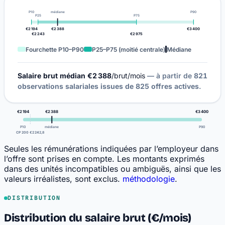
P10
médiane
P90
P25
P75
€2 194
€2 388
€3 400
€2 243
€2 975
Fourchette P10–P90
P25–P75 (moitié centrale)
Médiane
Salaire brut médian €2 388
/brut/mois
— à partir de
821
observations salariales issues de
825 offres actives
.
€2 194
€2 388
€3 400
P10
médiane
P90
CP 200 €2 242,8
Seules les rémunérations indiquées par l’employeur dans
l’offre sont prises en compte. Les montants exprimés
dans des unités incompatibles ou ambiguës, ainsi que les
valeurs irréalistes, sont exclus.
méthodologie
.
DISTRIBUTION
Distribution du salaire brut (€/mois)