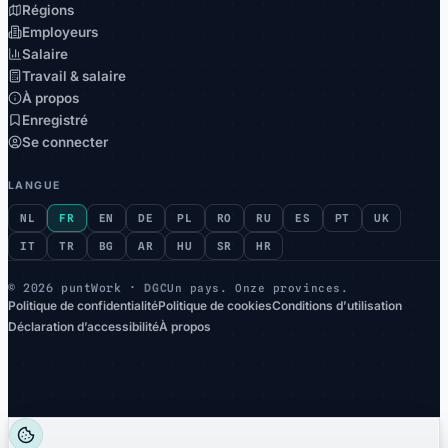
Régions
Employeurs
Salaire
Travail & salaire
À propos
Enregistré
Se connecter
LANGUE
NL
FR
EN
DE
PL
RO
RU
ES
PT
UK
IT
TR
BG
AR
HU
SR
HR
©
2026 puntWork ·
DGC
Un pays. Onze provinces.
Politique de confidentialité
Politique de cookies
Conditions d’utilisation
Déclaration d’accessibilité
À propos