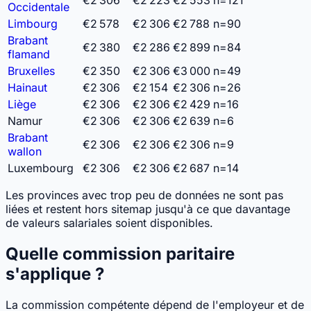
Occidentale
Limbourg
€2 578
€2 306
€2 788
n=90
Brabant
€2 380
€2 286
€2 899
n=84
flamand
Bruxelles
€2 350
€2 306
€3 000
n=49
Hainaut
€2 306
€2 154
€2 306
n=26
Liège
€2 306
€2 306
€2 429
n=16
Namur
€2 306
€2 306
€2 639
n=6
Brabant
€2 306
€2 306
€2 306
n=9
wallon
Luxembourg
€2 306
€2 306
€2 687
n=14
Les provinces avec trop peu de données ne sont pas
liées et restent hors sitemap jusqu'à ce que davantage
de valeurs salariales soient disponibles.
Quelle commission paritaire
s'applique ?
La commission compétente dépend de l'employeur et de