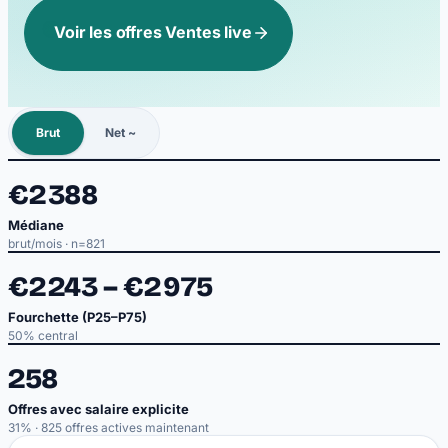
Voir les offres Ventes live
Русский
RU
Español
ES
Português
PT
Brut
Net ~
Українська
UK
Italiano
IT
€2 388
Türkçe
TR
Médiane
brut/mois
· n=821
Български
BG
€2 243 – €2 975
العربية
AR
Magyar
HU
Fourchette (P25–P75)
50% central
Српски
SR
258
Hrvatski
HR
Offres avec salaire explicite
31% · 825 offres actives maintenant