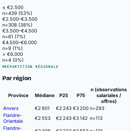
≤ €2.500
n=439 (53%)
€2.500–€3.500
n=308 (38%)
€3.500–€4.500
n=61 (7%)
€4.500–€6.000
n=9 (1%)
> €6.000
n=4 (0%)
RÉPARTITION RÉGIONALE
Par région
n (observations
Province
Médiane
P25
P75
salariales /
offres)
Anvers
€2 601
€2 243
€3 200
n=293
Flandre-
€2 553
€2 243
€3 142
n=113
Orientale
Flandre-
€2 306
€2 223
€2 553
n=121