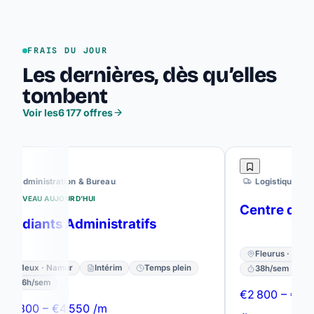
FRAIS DU JOUR
Les dernières, dès qu’elles
tombent
Voir les
6 177 offres
Administration & Bureau
Logistique & Acha
OUVEAU AUJOURD’HUI
Centre de tri
tudiants Administratifs
Fleurus · Hainaut
Meux · Namur
Intérim
Temps plein
38h/sem
Bon
36h/sem
€2 800 – €4 550
 800 – €4 550 /m