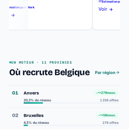
Estimation puntWork
stimation puntWork
Voir
ir
UN MOTEUR · 11 PROVINCES
Où recrute Belgique
Par région
01
Anvers
+279
nouv.
20,3% du réseau
1 256 offres
02
Bruxelles
+58
nouv.
4,5% du réseau
276 offres