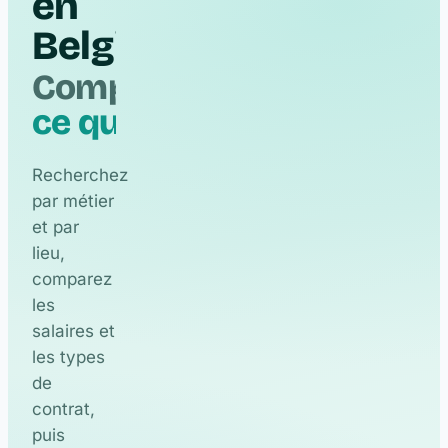
en
Belgique
.
Русский
RU
Español
ES
Comparez
Português
PT
ce qui compte
Українська
UK
Recherchez
Italiano
IT
par métier
Türkçe
TR
et par
Български
BG
lieu,
comparez
العربية
AR
les
Magyar
HU
salaires et
Српски
SR
les types
de
Hrvatski
HR
contrat,
puis