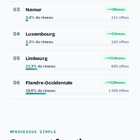
03
Namur
+36
nouv.
2,4% du réseau
151 offres
04
Luxembourg
+23
nouv.
2,3% du réseau
142 offres
05
Limbourg
+214
nouv.
11,3% du réseau
695 offres
06
Flandre-Occidentale
+228
nouv.
19,6% du réseau
1 209 offres
PROCESSUS SIMPLE