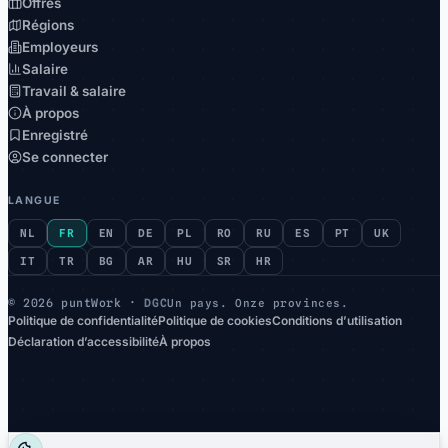
Offres
Régions
Employeurs
Salaire
Travail & salaire
À propos
Enregistré
Se connecter
LANGUE
NL
FR
EN
DE
PL
RO
RU
ES
PT
UK
IT
TR
BG
AR
HU
SR
HR
©
2026 puntWork ·
DGC
Un pays. Onze provinces.
Politique de confidentialité
Politique de cookies
Conditions d’utilisation
Déclaration d’accessibilité
À propos