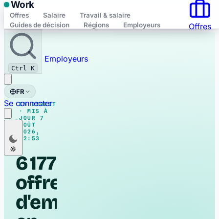
Work
Offres
Salaire
Travail & salaire
Guides de décision
Régions
Employeurs
Offres
Enregistré
Employeurs
Ctrl K
FR
Se connecter
EN DIRECT
· MIS À
JOUR 7
AOÛT
Nederlands
NL
2026,
22:53
Français
FR
6 177
English
EN
offres
Deutsch
DE
d'emploi
Polski
PL
Română
RO