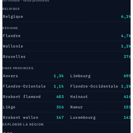
Un moteur · onze provinces
BELGIQUE
Belgique
6,2k
RÉGIONS
Flandre
4,7k
Wallonie
1,2k
Bruxelles
276
ONZE PROVINCES.
Anvers
1,3k
Limbourg
695
Flandre-Orientale
1,1k
Flandre-Occidentale
1,2k
Brabant flamand
483
Hainaut
416
Liège
316
Namur
151
Brabant wallon
147
Luxembourg
142
EXPLORER LA RÉGION