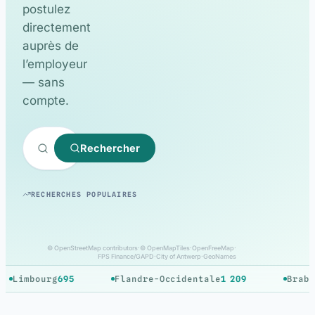
postulez
directement
auprès de
l’employeur
— sans
compte.
Rechercher
Jobs étudiants
Jobs de vacances
RECHERCHES POPULAIRES
© OpenStreetMap contributors
·
© OpenMapTiles
·
OpenFreeMap
·
FPS Finance/GAPD
·
City of Antwerp
·
GeoNames
mbourg
695
Flandre-Occidentale
1 209
Brabant f