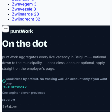
Zwevegem
3
Zwevezele
3
Zwijnaarde
28
Zwijndrecht
32
punt
Work
On the dot
puntWork aggregates every live vacancy in Belgium — national
down to the municipality — cookieless, account optional, apply
straight on the employer's page.
Cookieless by default. No tracking wall. An account only if you want
one.
THE NETWORK
One engine · eleven provinces
BELGIUM
Belgium