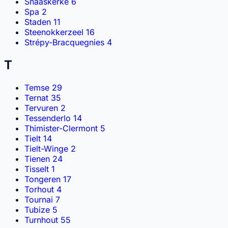
Snaaskerke
6
Spa
2
Staden
11
Steenokkerzeel
16
Strépy-Bracquegnies
4
T
Temse
29
Ternat
35
Tervuren
2
Tessenderlo
14
Thimister-Clermont
5
Tielt
14
Tielt-Winge
2
Tienen
24
Tisselt
1
Tongeren
17
Torhout
4
Tournai
7
Tubize
5
Turnhout
55