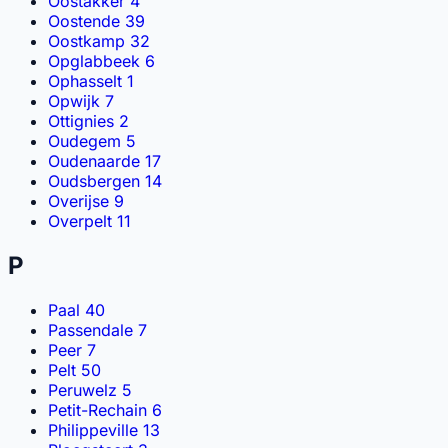
Oostakker
4
Oostende
39
Oostkamp
32
Opglabbeek
6
Ophasselt
1
Opwijk
7
Ottignies
2
Oudegem
5
Oudenaarde
17
Oudsbergen
14
Overijse
9
Overpelt
11
P
Paal
40
Passendale
7
Peer
7
Pelt
50
Peruwelz
5
Petit-Rechain
6
Philippeville
13