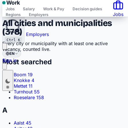
Work
Jobs
Salary
Work & Pay
Decision guides
Jobs
Regions
Employers
All cities and municipalities
Saved
(378)
Employers
Ctrl K
Every city or municipality with at least one active
vacancy, counted live.
EN
Sign in
Most searched
Boom
19
Nederlands
NL
Knokke
4
Mettet
11
Français
FR
Turnhout
55
English
Roeselare
158
EN
Deutsch
DE
A
Polski
PL
Aalst
45
Română
RO