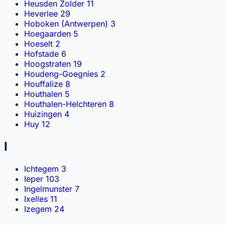
Heusden Zolder
11
Heverlee
29
Hoboken (Antwerpen)
3
Hoegaarden
5
Hoeselt
2
Hofstade
6
Hoogstraten
19
Houdeng-Goegnies
2
Houffalize
8
Houthalen
5
Houthalen-Helchteren
8
Huizingen
4
Huy
12
I
Ichtegem
3
Ieper
103
Ingelmunster
7
Ixelles
11
Izegem
24