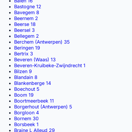
Balen
16
Bastogne
12
Bavegem
8
Beernem
2
Beerse
18
Beersel
3
Bellegem
2
Berchem (Antwerpen)
35
Beringen
19
Bertrix
3
Beveren (Waas)
13
Beveren-Kruibeke-Zwijndrecht
1
Bilzen
9
Blandain
8
Blankenberge
14
Boechout
5
Boom
19
Boortmeerbeek
11
Borgerhout (Antwerpen)
5
Borgloon
4
Bornem
30
Borsbeek
1
Braine L Alleud
29