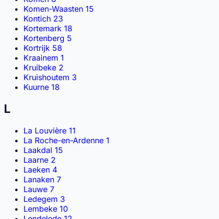
Komen-Waasten
15
Kontich
23
Kortemark
18
Kortenberg
5
Kortrijk
58
Kraainem
1
Kruibeke
2
Kruishoutem
3
Kuurne
18
L
La Louvière
11
La Roche-en-Ardenne
1
Laakdal
15
Laarne
2
Laeken
4
Lanaken
7
Lauwe
7
Ledegem
3
Lembeke
10
Lendelede
12