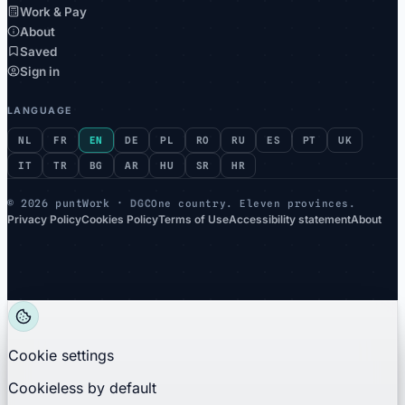
Work & Pay
About
Saved
Sign in
LANGUAGE
NL
FR
EN
DE
PL
RO
RU
ES
PT
UK
IT
TR
BG
AR
HU
SR
HR
©
2026 puntWork ·
DGC
One country. Eleven provinces.
Privacy Policy
Cookies Policy
Terms of Use
Accessibility statement
About
Cookie settings
Cookieless by default