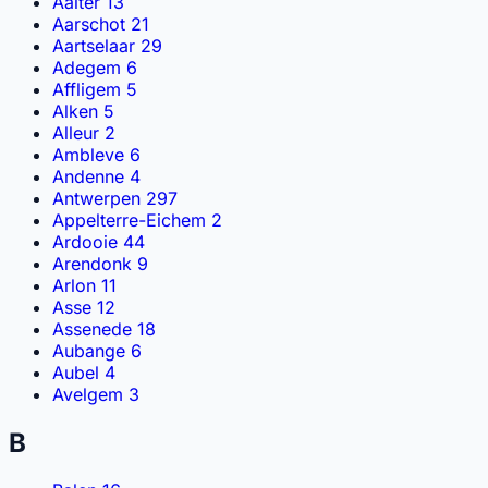
Aalter
13
Aarschot
21
Русский
RU
Aartselaar
29
Adegem
6
Español
ES
Affligem
5
Alken
5
Português
PT
Alleur
2
Українська
UK
Ambleve
6
Andenne
4
Italiano
IT
Antwerpen
297
Appelterre-Eichem
2
Türkçe
TR
Ardooie
44
Arendonk
9
Български
BG
Arlon
11
العربية
Asse
12
AR
Assenede
18
Magyar
HU
Aubange
6
Aubel
4
Српски
SR
Avelgem
3
Hrvatski
HR
B