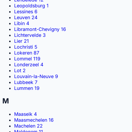
Leopoldsburg
1
Lessines
6
Leuven
24
Libin
4
Libramont-Chevigny
16
Lichtervelde
3
Lier
21
Lochristi
5
Lokeren
87
Lommel
119
Londerzeel
4
Lot
2
Louvain-la-Neuve
9
Lubbeek
7
Lummen
19
M
Maaseik
4
Maasmechelen
16
Machelen
22
Maldegem
11